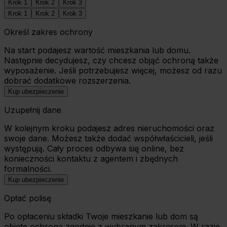
Krok
1
Krok
2
Krok
3
Krok
1
Krok
2
Krok
3
Określ zakres ochrony
Na start podajesz wartość mieszkania lub domu.
Następnie decydujesz, czy chcesz objąć ochroną także
wyposażenie. Jeśli potrzebujesz więcej, możesz od razu
dobrać dodatkowe rozszerzenia.
Kup ubezpieczenie
Uzupełnij dane
W kolejnym kroku podajesz adres nieruchomości oraz
swoje dane. Możesz także dodać współwłaścicieli, jeśli
występują. Cały proces odbywa się online, bez
konieczności kontaktu z agentem i zbędnych
formalności.
Kup ubezpieczenie
Opłać polisę
Po opłaceniu składki Twoje mieszkanie lub dom są
objęte ochroną zgodnie z wybranym zakresem. W razie