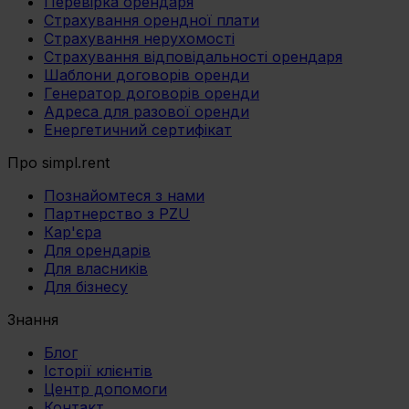
Перевірка орендаря
Страхування орендної плати
Страхування нерухомості
Страхування відповідальності орендаря
Шаблони договорів оренди
Генератор договорів оренди
Адреса для разової оренди
Енергетичний сертифікат
Про simpl.rent
Познайомтеся з нами
Партнерство з PZU
Кар'єра
Для орендарів
Для власників
Для бізнесу
Знання
Блог
Історії клієнтів
Центр допомоги
Контакт