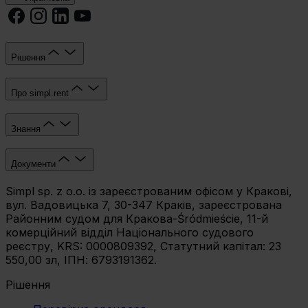
celu
wybierz czarny przycisk znajdujący się w lewym dolnym
rogu na każdej z naszych podstron.
Рішення
Про simpl.rent
Знання
Документи
Simpl sp. z o.o. із зареєстрованим офісом у Кракові,
вул. Вадовицька 7, 30-347 Краків, зареєстрована
Районним судом для Кракова-Śródmieście, 11-й
комерційний відділ Національного судового
реєстру, KRS: 0000809392, Статутний капітал: 23
550,00 зл, ІПН: 6793191362.
Рішення