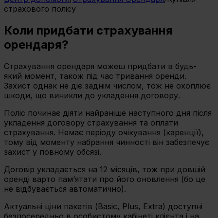
страхового полісу
Коли придбати страхування
орендаря?
Страхування орендаря можеш придбати в будь-
який момент, також під час тривання оренди.
Захист однак не діє заднім числом, тож не охоплює
шкоди, що виникли до укладення договору.
Поліс починає діяти найраніше наступного дня після
укладення договору страхування та оплати
страхування. Немає періоду очікування (каренції),
тому від моменту набрання чинності він забезпечує
захист у повному обсязі.
Договір укладається на 12 місяців, тож при довшій
оренді варто пам’ятати про його оновлення (бо це
не відбувається автоматично).
Актуальні ціни пакетів (Basic, Plus, Extra) доступні
безпосередньо в особистому кабінеті клієнта і на