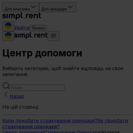
Для власника
Для орендаря
Увійти
Почати
Центр допомоги
Виберіть категорію, щоб знайти відповідь на своє
запитання.
Назад
На цій сторінці
Коли придбати страхування орендаря?
Як придбати
страхування орендаря?
Центр допомоги
/
Страхування Орендаря
/
Купівля