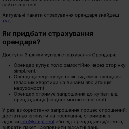
сайті simpl.rent.
Актуальні пакети страхування орендаря знайдеш
тут
.
Як придбати страхування
орендаря?
Доступні 3 шляхи купівлі страхування Орендаря:
Орендар купує поліс самостійно через сторінку
simpl.rent.
Орендодавець купує поліс від імені орендаря
(власник квартири на винайм або агенція
нерухомості).
Орендар отримує запрошення до купівлі від
орендодавця (за допомогою simpl.rent).
У разі використання запрошення процес спрощений:
достатньо клікнути на посилання, отримане з
адреси
info@simpl.rent
або від орендодавця/агента,
вибрати пакет і доповнити відсутні дані.