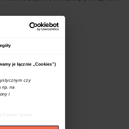
egóły
ywamy je łącznie „Cookies”)
tystycznym czy
 np. na
ony i
ch przez serwis
h cookies i podobnych