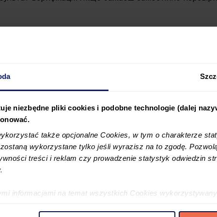
торії?
oda
Szcz
uje niezbędne pliki cookies i podobne technologie (dalej naz
jonować.
korzystać także opcjonalne Cookies, w tym o charakterze sta
ostaną wykorzystane tylko jeśli wyrazisz na to zgodę. Pozwolą
tywności treści i reklam czy prowadzenie statystyk odwiedzin str
.
ymi informacjami na temat wszystkich Cookies wykorzystywany
ę w
Polityce cookies
oraz w
Szczegółowej informacji o plikac