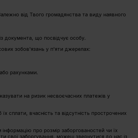
Залежно від Твого громадянства та виду наявного
із документа, що посвідчує особу.
ових зобов'язань у п'яти джерелах:
 або рахунками.
 вказувати на ризик несвоєчасних платежів у
 їх сплати, вчасність та відсутність прострочених
 інформацію про розмір заборгованостей чи їх
и свої заборгування, можеш звернутися до нас із