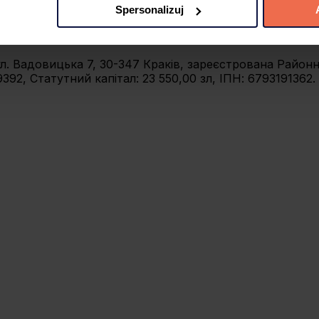
Spersonalizuj
 preferencji poprzez użycie opcji „spersonalizuj” –możesz udzi
iezbędne Cookies. Zgody możesz zmienić lub wycofać w każdym
 вул. Вадовицька 7, 30-347 Краків, зареєстрована Райо
jdujący się w lewym dolnym rogu na każdej z naszych podstron
92, Статутний капітал: 23 550,00 зл, ІПН: 6793191362.