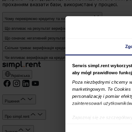
проханням вказати бази, використані у процесі.
Чому перевіряємо кредитну та платіжну історію?
Що впливає на результат верифікації?
Що означає негативний результат верифікації кредитної та платіжної іс
Zg
Скільки триває верифікація кредитної та платіжної історії?
Чи впливає верифікація на кредитний скоринг BIK?
Serwis simpl.rent wykorzyst
aby mógł prawidłowo funkc
Українська
Poza niezbędnymi chcemy wy
marketingowym. Te Cookies z
personalizację i pomiar efek
Рішення
zainteresowań użytkowników
Про simpl.rent
Zapoznaj się ze szczegółow
simpl.rent, które znajdują si
technologiach.
Знання