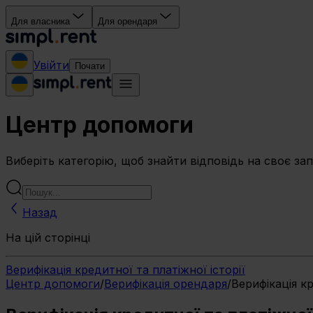
Для власника
Для орендаря
Увійти
Почати
Центр допомоги
Виберіть категорію, щоб знайти відповідь на своє за
Назад
На цій сторінці
Верифікація кредитної та платіжної історії
Центр допомоги
/
Верифікація орендаря
/
Верифікація кр