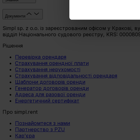
Umożliwiamy Ci dostosowanie
Документи
wykorzystanie innych niż n
Simpl sp. z o.o. із зареєстрованим офісом у Кракові,
wybierz czarny przycisk zna
відділ Національного судового реєстру, KRS: 00008093
Рішення
Перевірка орендаря
Страхування орендної плати
Страхування нерухомості
Страхування відповідальності орендаря
Шаблони договорів оренди
Генератор договорів оренди
Адреса для разової оренди
Енергетичний сертифікат
Про simpl.rent
Познайомтеся з нами
Партнерство з PZU
Кар'єра