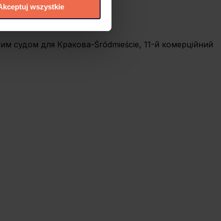
Akceptuj wszystkie
elić zgód na
 czasie. W tym celu
нним судом для Кракова-Śródmieście, 11-й комерційний
.