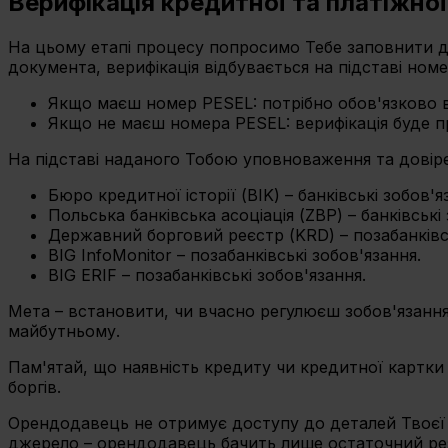
Верифікація кредитної та платіжної 
На цьому етапі процесу попросимо Тебе заповнити да
документа, верифікація відбувається на підставі ном
Якщо маєш номер PESEL: потрібно обов'язково в
Якщо не маєш номера PESEL: верифікація буде пр
На підставі наданого Тобою уповноваження та довірен
Бюро кредитної історії (BIK) – банківські зобов'я
Польська банківська асоціація (ZBP) – банківські
Державний борговий реєстр (KRD) – позабанківсь
BIG InfoMonitor – позабанківські зобов'язання.
BIG ERIF – позабанківські зобов'язання.
Мета – встановити, чи вчасно регулюєш зобов'язання 
майбутньому.
Пам'ятай, що наявність кредиту чи кредитної картки 
боргів.
Орендодавець не отримує доступу до деталей Твоєї ф
джерело – орендодавець бачить лише остаточний резу