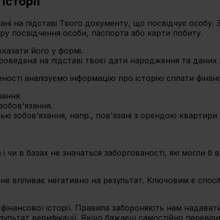
історії
ні на підставі Твого документу, що посвідчує особу. 
еру посвідчення особи, паспорта або карти побиту.
казати його у формі.
оведена на підставі твоєї дати народження та даних 
ості аналізуємо інформацію про історію сплати фінанс
зання.
 зобов'язання.
кі зобов'язання, напр., пов'язані з орендою квартири
і чи в базах не значаться заборгованості, які могли б
не впливає негативно на результат. Ключовим є спосіб
інансової історії. Правила забороняють нам надавати
льтат верифікації. Якщо бажаєш самостійно перевірит