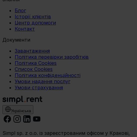
wykorzystanie innych niż niezbędne Cookies. Zgody
Блог
możesz zmienić lub wycofać w każdym czasie. W tym
Історії клієнтів
celu
Центр допомоги
wybierz czarny przycisk znajdujący się w lewym dolnym
Контакт
rogu na każdej z naszych podstron.
Документи
Завантаження
Політика перевірки заробітків
Політика Cookies
Список Cookies
Політика конфіденційності
Умови надання послуг
Умови страхування
Українська
Simpl sp. z o.o. із зареєстрованим офісом у Кракові,