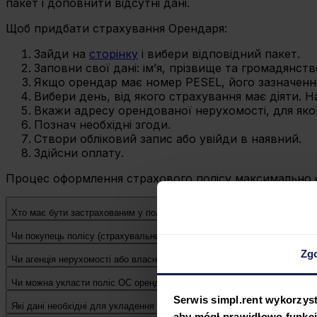
пакет і доповнити відсутні дані.
Щоб придбати страхування Орендаря:
Зайди на
сторінку
і вибери відповідний пакет.
Заповни свої дані: ім’я, прізвище та громадянст
Якщо орендар має номер PESEL, його зазначенн
Вибери день, від якого страхування має діяти. 
Вкажи адресу орендованої нерухомості, для яко
Познач необхідні згоди.
Створи обліковий запис або увійди в наявний.
Здійсни оплату.
Процес оформлення страхового полісу максимально с
Хто має бути застрахованим у полісі?
Чи покупець полісу (страхувальник) мусить бути застрахованою особ
Zg
Чи агенція нерухомості або власник можуть купити страхування для 
Чи можна укласти поліс OC орендаря на дані фірми?
Serwis simpl.rent wykorzyst
Які дані необхідні для укладення страхування орендаря?
aby mógł prawidłowo funkc