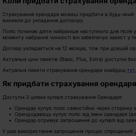
Коли придбати страхування оренд
Страхування орендаря можеш придбати в будь-який м
виникли до укладення договору.
Поліс починає діяти найраніше наступного дня після 
моменту набрання чинності він забезпечує захист у п
Договір укладається на 12 місяців, тож при довшій о
Актуальні ціни пакетів (Basic, Plus, Extra) доступні бе
Актуальні пакети страхування орендаря знайдеш
тут
Як придбати страхування орендар
Доступні 3 шляхи купівлі страхування Орендаря:
Орендар купує поліс самостійно через сторінку si
Орендодавець купує поліс від імені орендаря (в
Орендар отримує запрошення до купівлі від орен
У разі використання запрошення процес спрощений: 