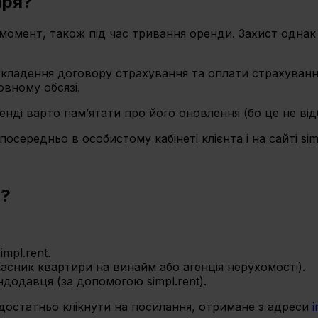
аря?
омент, також під час тривання оренди. Захист однак 
укладення договору страхування та оплати страхування.
овному обсязі.
ренді варто пам’ятати про його оновлення (бо це не ві
зпосередньо в особистому кабінеті клієнта і на сайті simp
.
я?
mpl.rent.
ласник квартири на винайм або агенція нерухомості).
додавця (за допомогою simpl.rent).
достатньо клікнути на посилання, отримане з адреси
i