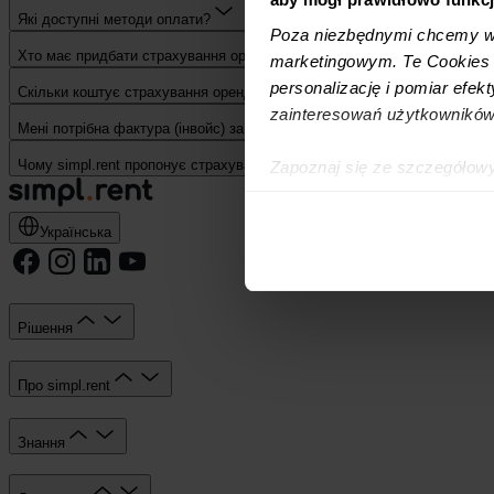
Які доступні методи оплати?
Poza niezbędnymi chcemy wy
Хто має придбати страхування орендаря: орендар чи орендодавець?
marketingowym. Te Cookies z
personalizację i pomiar efek
Скільки коштує страхування орендаря?
zainteresowań użytkowników
Мені потрібна фактура (інвойс) за купівлю страхування – як я можу її
Чому simpl.rent пропонує страхування Орендаря?
Zapoznaj się ze szczegółow
simpl.rent, które znajdują si
technologiach.
Українська
Umożliwiamy Ci dostosowanie
wykorzystanie innych niż n
wybierz czarny przycisk zna
Рішення
Про simpl.rent
Знання