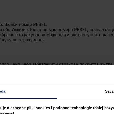
во. Вкажи номер PESEL.
я обов’язкове. Якщо не має номера PESEL, познач опц
Найраніше страхування може діяти від наступного кале
ї купуєш страхування.
прощено, щоб забезпечити страхове покриття житла л
ою?
oda
Szcz
орендаря?
uje niezbędne pliki cookies i podobne technologie (dalej naz
jonować.