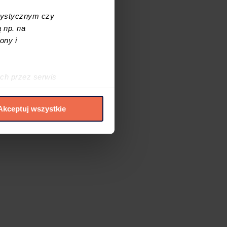
tystycznym czy
 np. na
ony i
ch przez serwis
h cookies i podobnych
Akceptuj wszystkie
elić zgód na
 czasie. W tym celu
.