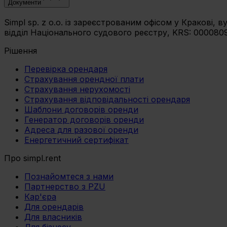
Документи
Simpl sp. z o.o. із зареєстрованим офісом у Кракові,
відділ Національного судового реєстру, KRS: 00008093
Рішення
Перевірка орендаря
Страхування орендної плати
Страхування нерухомості
Страхування відповідальності орендаря
Шаблони договорів оренди
Генератор договорів оренди
Адреса для разової оренди
Енергетичний сертифікат
Про simpl.rent
Познайомтеся з нами
Партнерство з PZU
Кар'єра
Для орендарів
Для власників