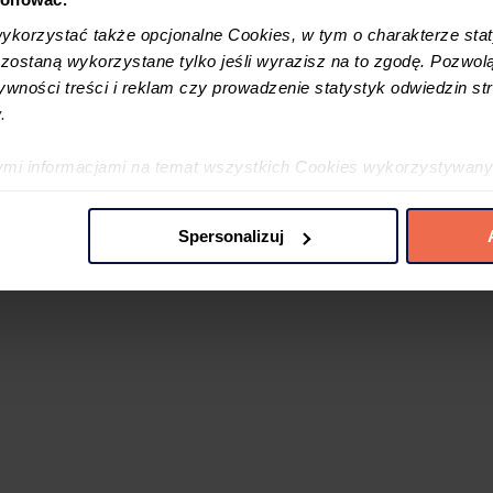
korzystać także opcjonalne Cookies, w tym o charakterze sta
ostaną wykorzystane tylko jeśli wyrazisz na to zgodę. Pozwolą
tywności treści i reklam czy prowadzenie statystyk odwiedzin str
.
 отримати?
ymi informacjami na temat wszystkich Cookies wykorzystywany
ę w
Polityce cookies
oraz w
Szczegółowej informacji o plikac
Spersonalizuj
 preferencji poprzez użycie opcji „spersonalizuj” –możesz udzi
iezbędne Cookies. Zgody możesz zmienić lub wycofać w każdym
jdujący się w lewym dolnym rogu na każdej z naszych podstron