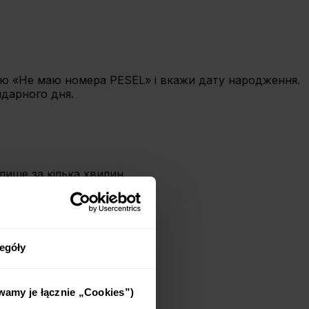
ію «Не маю номера PESEL» і вкажи дату народження.
ндарного дня.
ише за кілька хвилин.
egóły
ywamy je łącznie „Cookies”)