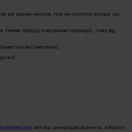
не діє заднім числом, тож не охоплює шкоди, що
 Немає періоду очікування (каренції), тому від
дбувається автоматично).
l.rent.
nfo@simpl.rent
або від орендодавця/агента, вибрати