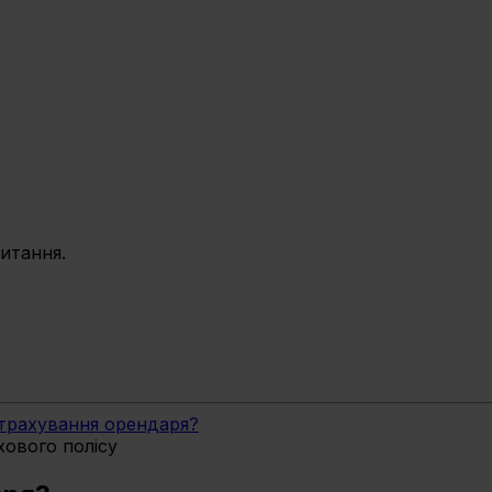
питання.
трахування орендаря?
хового полісу