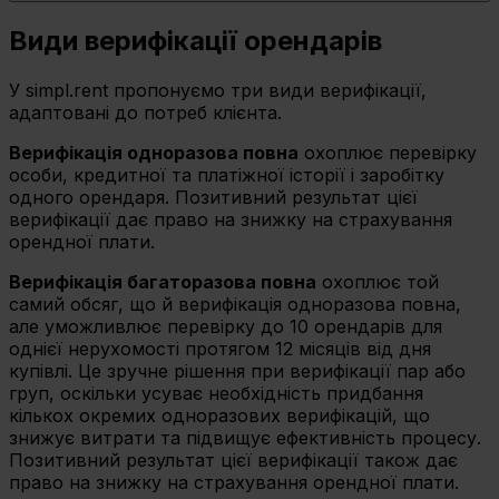
Види верифікації орендарів
У simpl.rent пропонуємо три види верифікації,
адаптовані до потреб клієнта.
Верифікація одноразова повна
охоплює перевірку
особи, кредитної та платіжної історії і заробітку
одного орендаря. Позитивний результат цієї
верифікації дає право на знижку на страхування
орендної плати.
Верифікація багаторазова повна
охоплює той
самий обсяг, що й верифікація одноразова повна,
але уможливлює перевірку до 10 орендарів для
однієї нерухомості протягом 12 місяців від дня
купівлі. Це зручне рішення при верифікації пар або
груп, оскільки усуває необхідність придбання
кількох окремих одноразових верифікацій, що
знижує витрати та підвищує ефективність процесу.
Позитивний результат цієї верифікації також дає
право на знижку на страхування орендної плати.