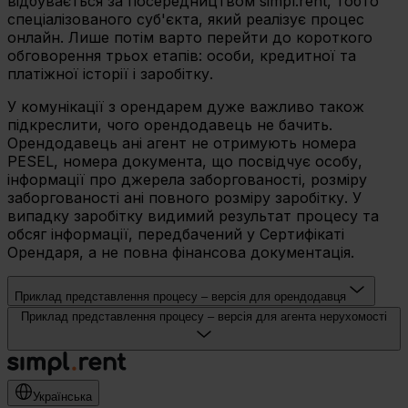
відбувається за посередництвом simpl.rent, тобто
спеціалізованого суб'єкта, який реалізує процес
онлайн. Лише потім варто перейти до короткого
обговорення трьох етапів: особи, кредитної та
платіжної історії і заробітку.
У комунікації з орендарем дуже важливо також
підкреслити, чого орендодавець не бачить.
Орендодавець ані агент не отримують номера
PESEL, номера документа, що посвідчує особу,
інформації про джерела заборгованості, розміру
заборгованості ані повного розміру заробітку. У
випадку заробітку видимий результат процесу та
обсяг інформації, передбачений у Сертифікаті
Орендаря, а не повна фінансова документація.
Приклад представлення процесу – версія для орендодавця
Приклад представлення процесу – версія для агента нерухомості
Українська