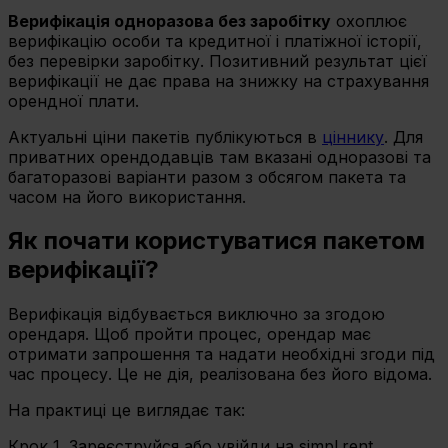
Верифікація одноразова без заробітку
охоплює
верифікацію особи та кредитної і платіжної історії,
без перевірки заробітку. Позитивний результат цієї
верифікації не дає права на знижку на страхування
орендної плати.
Актуальні ціни пакетів публікуються в
ціннику
. Для
приватних орендодавців там вказані одноразові та
багаторазові варіанти разом з обсягом пакета та
часом на його використання.
Як почати користуватися пакетом
верифікації?
Верифікація відбувається виключно за згодою
орендаря. Щоб пройти процес, орендар має
отримати запрошення та надати необхідні згоди під
час процесу. Це не дія, реалізована без його відома.
На практиці це виглядає так:
Крок 1. Зареєструйся або увійди на simpl.rent.