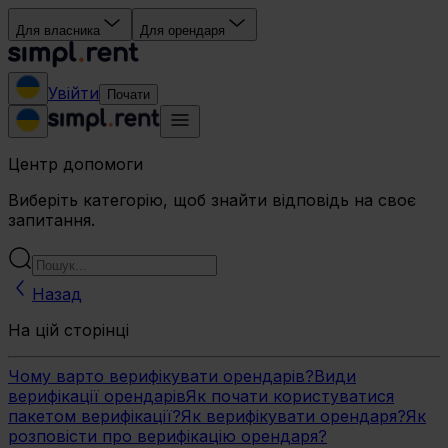
Для власника
Для орендаря
Увійти
Почати
Центр допомоги
Виберіть категорію, щоб знайти відповідь на своє
запитання.
Назад
На цій сторінці
Чому варто верифікувати орендарів?
Види
верифікації орендарів
Як почати користуватися
пакетом верифікації?
Як верифікувати орендаря?
Як
розповісти про верифікацію орендаря?