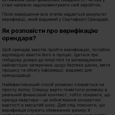
celu
стані належно задокументувати свій заробіток.
wybierz czarny przycisk znajdujący się w lewym dolnym
Після завершення всіх етапів надається результат
rogu na każdej z naszych podstron.
верифікації, який видимий у Сертифікаті Орендаря.
Як розповісти про верифікацію
орендаря?
Щоб орендар захотів пройти верифікацію, потрібно
відповідно ввести його в процес. Ідеться про
побудову довіри до simpl.rent та випередження
найчастіших заперечень щодо безпеки даних, мети
процесу та обсягу інформації, видимої для
орендодавця.
Найефективніший спосіб розмови спирається на
просту логіку. Спершу варто помістити розмову в
реальний фінансовий контекст, тобто показати, що
оренда квартири – це зобов'язання конкретної
вартості в масштабі року. Далі слід пояснити, що
верифікація служить обмеженню ризику й