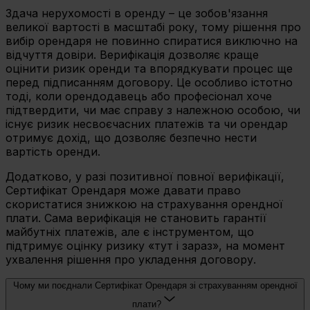
Здача нерухомості в оренду – це зобов'язання
великої вартості в масштабі року, тому рішення про
вибір орендаря не повинно спиратися виключно на
відчуття довіри. Верифікація дозволяє краще
оцінити ризик оренди та впорядкувати процес ще
перед підписанням договору. Це особливо істотно
тоді, коли орендодавець або професіонал хоче
підтвердити, чи має справу з належною особою, чи
існує ризик несвоєчасних платежів та чи орендар
отримує дохід, що дозволяє безпечно нести
вартість оренди.
Додатково, у разі позитивної повної верифікації,
Сертифікат Орендаря може давати право
скористатися знижкою на страхування орендної
плати. Сама верифікація не становить гарантії
майбутніх платежів, але є інструментом, що
підтримує оцінку ризику «тут і зараз», на момент
ухвалення рішення про укладення договору.
Чому ми поєднали Сертифікат Орендаря зі страхуванням орендної
плати?