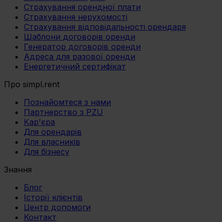
Страхування орендної плати
Страхування нерухомості
Страхування відповідальності орендаря
Шаблони договорів оренди
Генератор договорів оренди
Адреса для разової оренди
Енергетичний сертифікат
Про simpl.rent
Познайомтеся з нами
Партнерство з PZU
Кар'єра
Для орендарів
Для власників
Для бізнесу
Знання
Блог
Історії клієнтів
Центр допомоги
Контакт