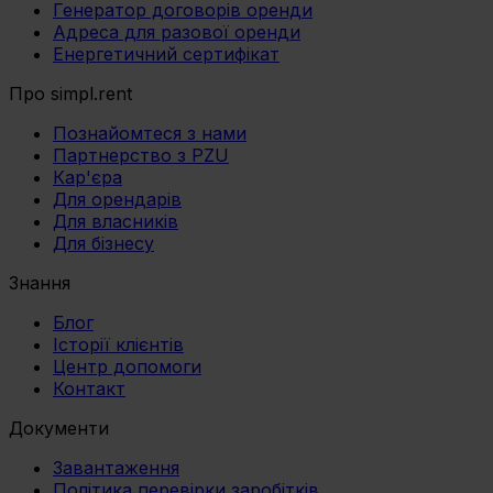
Генератор договорів оренди
Адреса для разової оренди
Енергетичний сертифікат
Про simpl.rent
Познайомтеся з нами
Партнерство з PZU
Кар'єра
Для орендарів
Для власників
Для бізнесу
Знання
Блог
Історії клієнтів
Центр допомоги
Контакт
Документи
Завантаження
Політика перевірки заробітків