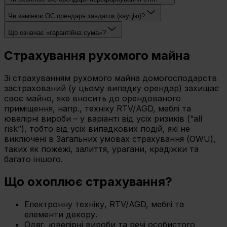
Чи замінює OC орендаря завдаток (кауцію)?
Що означає «гарантійна сума»?
Страхування рухомого майна
Зі страхуванням рухомого майна домогосподарств
застрахований (у цьому випадку орендар) захищає
своє майно, яке вносить до орендованого
приміщення, напр., техніку RTV/AGD, меблі та
ювелірні вироби – у варіанті від усіх ризиків (“all
risk”), тобто від усіх випадкових подій, які не
виключені в Загальних умовах страхування (OWU),
таких як пожежі, залиття, урагани, крадіжки та
багато іншого.
Що охоплює страхування?
Електронну техніку, RTV/AGD, меблі та
елементи декору.
Одяг, ювелірні вироби та речі особистого