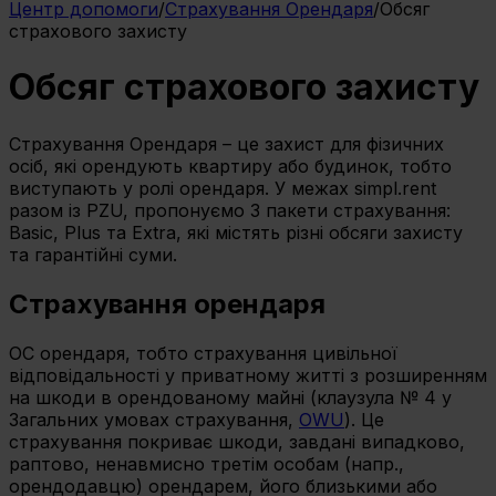
Центр допомоги
/
Страхування Орендаря
/
Обсяг
страхового захисту
Обсяг страхового захисту
Страхування Орендаря – це захист для фізичних
осіб, які орендують квартиру або будинок, тобто
виступають у ролі орендаря. У межах simpl.rent
разом із PZU, пропонуємо 3 пакети страхування:
Basic, Plus та Extra, які містять різні обсяги захисту
та гарантійні суми.
Страхування орендаря
OC орендаря, тобто страхування цивільної
відповідальності у приватному житті з розширенням
на шкоди в орендованому майні (клаузула № 4 у
Загальних умовах страхування,
OWU
). Це
страхування покриває шкоди, завдані випадково,
раптово, ненавмисно третім особам (напр.,
орендодавцю) орендарем, його близькими або