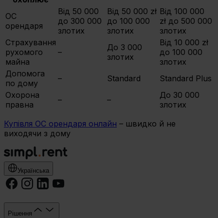
Від 50 000
Від 50 000 zł
Від 100 000
OC
до 300 000
до 100 000
zł до 500 000
орендаря
злотих
злотих
злотих
Страхування
Від 10 000 zł
До 3 000
рухомого
–
до 100 000
злотих
майна
злотих
Допомога
–
Standard
Standard Plus
по дому
Охорона
До 30 000
–
–
правна
злотих
Купівля OC орендаря онлайн
– швидко й не
виходячи з дому
Українська
Рішення