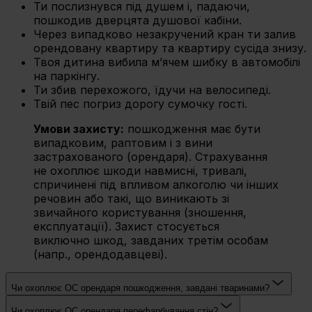
Ти послизнувся під душем і, падаючи,
пошкодив дверцята душової кабіни.
Через випадково незакручений кран ти залив
орендовану квартиру та квартиру сусіда знизу.
Твоя дитина вибила м’ячем шибку в автомобілі
на паркінгу.
Ти збив перехожого, їдучи на велосипеді.
Твій пес погриз дорогу сумочку гості.
Умови захисту:
пошкодження має бути
випадковим, раптовим і з вини
застрахованого (орендаря). Страхування
не охоплює шкоди навмисні, тривалі,
спричинені під впливом алкоголю чи інших
речовин або такі, що виникають зі
звичайного користування (зношення,
експлуатації). Захист стосується
виключно шкод, завданих третім особам
(напр., орендодавцеві).
Чи охоплює OC орендаря пошкодження, завдані тваринами?
Чи охоплює OC орендаря перефарбування стін?