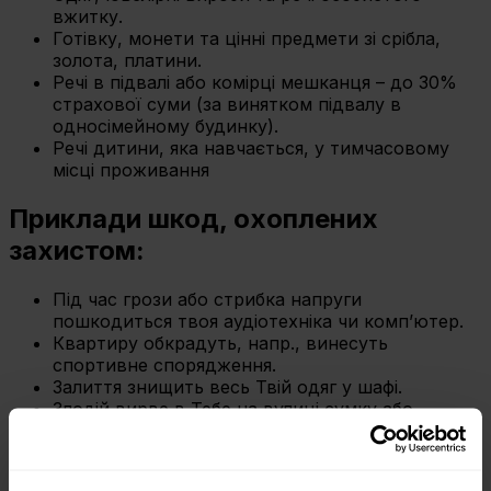
вжитку.
Готівку, монети та цінні предмети зі срібла,
золота, платини.
Речі в підвалі або комірці мешканця – до 30%
страхової суми (за винятком підвалу в
односімейному будинку).
Речі дитини, яка навчається, у тимчасовому
місці проживання
Приклади шкод, охоплених
захистом:
Під час грози або стрибка напруги
пошкодиться твоя аудіотехніка чи комп’ютер.
Квартиру обкрадуть, напр., винесуть
спортивне спорядження.
Залиття знищить весь Твій одяг у шафі.
Злодій вирве в Тебе на вулиці сумку або
телефон.
Що означає захист у варіанті “all risk” у страхуванні рухомого