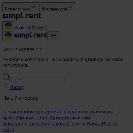
Для власника
Для орендаря
Увійти
Почати
Центр допомоги
Виберіть категорію, щоб знайти відповідь на своє
запитання.
Назад
На цій сторінці
Страхування орендаря
Страхування рухомого
майна
Допомога по Дому (домашній
асистанс)
Правовий захист
Пакети Basic, Plus та
Extra