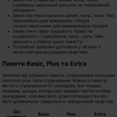
отримаєш зависокий рахунок за телевізійний
абонемент.
Захистом персональних даних, напр., коли Твої
персональні дані викрадено і злодій
скористався ними для виманювання грошей.
Захистом у сфері трудового права та
соціального страхування, напр., коли Тебе
звільнять у період цього захисту.
Потребою правової допомоги у зв’язку з
нечесним орендодавцем квартири.
Пакети Basic, Plus та Extra
Залежно від обраного пакету, страхування орендаря
охоплює різні типи страхування. Кожен із пакетів
містить страхування OC орендаря, яке покриє,
зокрема, шкоди, випадково завдані третім особам
орендарем, членами його домогосподарства або
його домашньою твариною в орендованій квартирі.
Що
Basic
Plus
Extra
охоплює