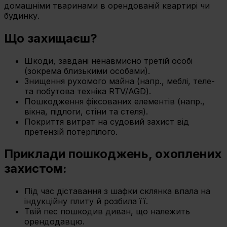
домашніми тваринами в орендованій квартирі чи
будинку.
Що захищаєш?
Шкоди, завдані ненавмисно третій особі
(зокрема близькими особами).
Знищення рухомого майна (напр., меблі, теле-
та побутова техніка RTV/AGD).
Пошкодження фіксованих елементів (напр.,
вікна, підлоги, стіни та стеля).
Покриття витрат на судовий захист від
претензій потерпілого.
Приклади пошкоджень, охоплених
захистом:
Під час діставання з шафки склянка впала на
індукційну плиту й розбила її.
Твій пес пошкодив диван, що належить
орендодавцю.