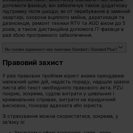
допомоги фахівця, він забезпечує також додаткову
podobnych
підтримку після шкоди, як от перебування в замінній
technologiach.
квартирі, охорона вцілілого майна, дератизація та
дезінсекція, ремонт техніки RTV та AGD віком до 5
Umożliwiamy Ci dostosowanie preferencji poprzez
років, а також дистанційна допомога IT-фахівця в
разі збою програмного забезпечення.
użycie opcji „spersonalizuj” –możesz udzielić zgód na
wykorzystanie innych niż niezbędne Cookies. Zgody
możesz zmienić lub wycofać w każdym czasie. W tym
Які головні відмінності між пакетами Standard і Standard Plus?
celu
Правовий захист
wybierz czarny przycisk znajdujący się w lewym dolnym
rogu na każdej z naszych podstron.
У разі правових проблем юрист вкаже орендареві
належний шлях дій, надасть пораду, надішле зразок
листа або текст необхідного правового акта. PZU
покриє, зокрема, судові витрати у цивільних і
кримінальних справах, витрати на юридичний
висновок, гонорар адвоката або юриста.
Зі страхування можна скористатися, зокрема, у
зв’язку із:
Захистом у сфері договорів, напр., коли