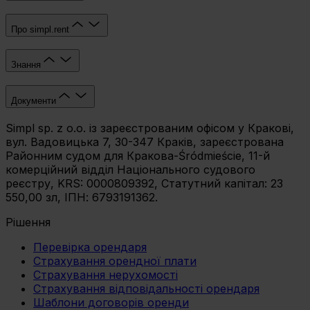
Про simpl.rent
Знання
Документи
Simpl sp. z o.o. із зареєстрованим офісом у Кракові,
вул. Вадовицька 7, 30-347 Краків, зареєстрована
Районним судом для Кракова-Śródmieście, 11-й
комерційний відділ Національного судового
реєстру, KRS: 0000809392, Статутний капітал: 23
550,00 зл, ІПН: 6793191362.
Рішення
Перевірка орендаря
Страхування орендної плати
Страхування нерухомості
Страхування відповідальності орендаря
Шаблони договорів оренди