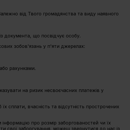
Залежно від Твого громадянства та виду наявного
із документа, що посвідчує особу.
ових зобов'язань у п'яти джерелах:
 або рахунками.
 вказувати на ризик несвоєчасних платежів у
 їх сплати, вчасність та відсутність прострочених
 інформацію про розмір заборгованостей чи їх
и свої заборгування, можеш звернутися до нас із