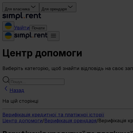
Для власника
Для орендаря
Увійти
Почати
Центр допомоги
Виберіть категорію, щоб знайти відповідь на своє за
Назад
На цій сторінці
Верифікація кредитної та платіжної історії
Центр допомоги
/
Верифікація орендаря
/
Верифікація кр