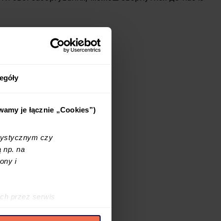
egóły
ywamy je łącznie „Cookies”)
tystycznym czy
 np. na
ony i
ch przez serwis
h cookies i podobnych