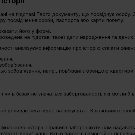
історії
ні на підставі Твого документу, що посвідчує особу. 
еру посвідчення особи, паспорта або карти побиту.
казати його у формі.
оведена на підставі твоєї дати народження та даних 
ості аналізуємо інформацію про історію сплати фінанс
зання.
 зобов'язання.
кі зобов'язання, напр., пов'язані з орендою квартири
і чи в базах не значаться заборгованості, які могли б
не впливає негативно на результат. Ключовим є спосіб
інансової історії. Правила забороняють нам надавати
льтат верифікації. Якщо бажаєш самостійно перевірит