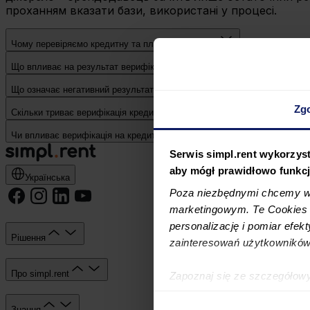
проханням вказати бази, використані у процесі.
Чому перевіряємо кредитну та платіжну історію?
Що впливає на результат верифікації?
Що означає негативний результат верифікації кредитної та платіжної іс
Zg
Скільки триває верифікація кредитної та платіжної історії?
Чи впливає верифікація на кредитний скоринг BIK?
Serwis simpl.rent wykorzyst
aby mógł prawidłowo funkc
Українська
Poza niezbędnymi chcemy wy
marketingowym. Te Cookies z
personalizację i pomiar efek
Рішення
zainteresowań użytkowników
Про simpl.rent
Zapoznaj się ze szczegółow
simpl.rent, które znajdują si
technologiach.
Знання