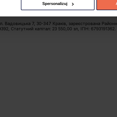
Spersonalizuj
 preferencji poprzez użycie opcji „spersonalizuj” –możesz udzi
iezbędne Cookies. Zgody możesz zmienić lub wycofać w każdym
 вул. Вадовицька 7, 30-347 Краків, зареєстрована Райо
jdujący się w lewym dolnym rogu na każdej z naszych podstron
92, Статутний капітал: 23 550,00 зл, ІПН: 6793191362.