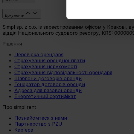
Umożliwiamy Ci dostosowanie
Документи
wykorzystanie innych niż n
Simpl sp. z o.o. із зареєстрованим офісом у Кракові,
wybierz czarny przycisk zna
відділ Національного судового реєстру, KRS: 00008093
Рішення
Перевірка орендаря
Страхування орендної плати
Страхування нерухомості
Страхування відповідальності орендаря
Шаблони договорів оренди
Генератор договорів оренди
Адреса для разової оренди
Енергетичний сертифікат
Про simpl.rent
Познайомтеся з нами
Партнерство з PZU
Кар'єра