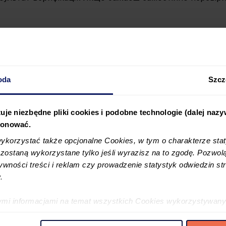
торії?
oda
Szcz
uje niezbędne pliki cookies i podobne technologie (dalej naz
jonować.
korzystać także opcjonalne Cookies, w tym o charakterze sta
ostaną wykorzystane tylko jeśli wyrazisz na to zgodę. Pozwolą
tywności treści i reklam czy prowadzenie statystyk odwiedzin str
.
ymi informacjami na temat wszystkich Cookies wykorzystywany
ę w
Polityce cookies
oraz w
Szczegółowej informacji o plikac