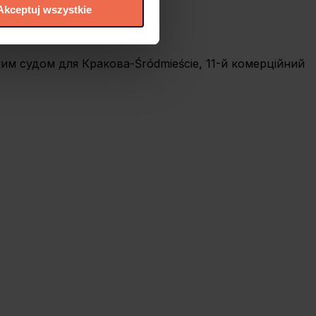
Akceptuj wszystkie
elić zgód na
 czasie. W tym celu
нним судом для Кракова-Śródmieście, 11-й комерційний
.