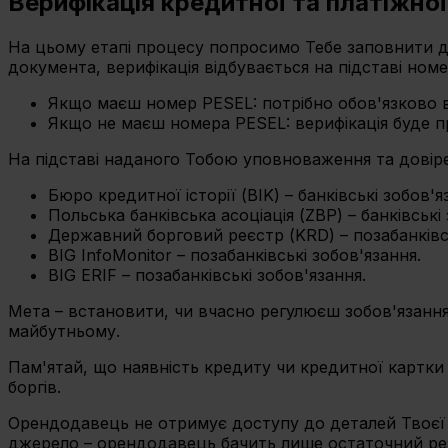
Верифікація кредитної та платіжної 
На цьому етапі процесу попросимо Тебе заповнити да
документа, верифікація відбувається на підставі ном
Якщо маєш номер PESEL: потрібно обов'язково в
Якщо не маєш номера PESEL: верифікація буде пр
На підставі наданого Тобою уповноваження та довірен
Бюро кредитної історії (BIK) – банківські зобов'я
Польська банківська асоціація (ZBP) – банківські
Державний борговий реєстр (KRD) – позабанківсь
BIG InfoMonitor – позабанківські зобов'язання.
BIG ERIF – позабанківські зобов'язання.
Мета – встановити, чи вчасно регулюєш зобов'язання 
майбутньому.
Пам'ятай, що наявність кредиту чи кредитної картки 
боргів.
Орендодавець не отримує доступу до деталей Твоєї ф
джерело – орендодавець бачить лише остаточний резу