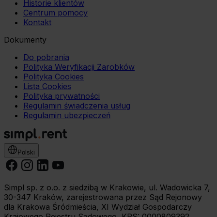
możesz zmienić lub wycofać w każdym czasie. W tym
Historie klientów
Centrum pomocy
celu
Kontakt
wybierz czarny przycisk znajdujący się w lewym dolnym
rogu na każdej z naszych podstron.
Dokumenty
Do pobrania
Polityka Weryfikacji Zarobków
Polityka Cookies
Lista Cookies
Polityka prywatności
Regulamin świadczenia usług
Regulamin ubezpieczeń
Polski
Simpl sp. z o.o. z siedzibą w Krakowie, ul. Wadowicka 7,
30-347 Kraków, zarejestrowana przez Sąd Rejonowy
dla Krakowa Śródmieścia, XI Wydział Gospodarczy
Krajowego Rejestru Sądowego, KRS: 0000809392,