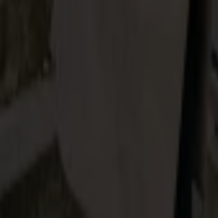
Problem z odzyskaniem lokalu
koszty eksmisji: 32 500 zł
Problem z odzyskaniem lokalu
koszty eksmisji: 32 500 zł
Zaufali nam najwięksi