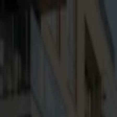
Dla właściciela
Dla najemcy
Zaloguj się
Rozpocznij
„Wyglądali na miłych ludzi”
tak zaczyna się większość
Zadbamy o to, żeby najemca był zweryfikowany i wypła
Stwórz pakiet ochrony