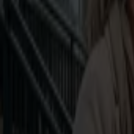
Koszt napraw: 12 300 zł
Zniszczone mieszkanie
Koszt napraw: 12 300 zł
Problem z odzyskaniem lokalu