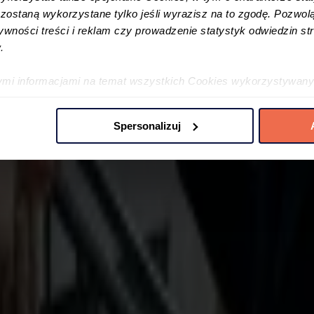
ostaną wykorzystane tylko jeśli wyrazisz na to zgodę. Pozwolą
tywności treści i reklam czy prowadzenie statystyk odwiedzin str
.
ymi informacjami na temat wszystkich Cookies wykorzystywany
ę w
Polityce cookies
oraz w
Szczegółowej informacji o plikac
Spersonalizuj
 preferencji poprzez użycie opcji „spersonalizuj” –możesz udzi
iezbędne Cookies. Zgody możesz zmienić lub wycofać w każdym
jdujący się w lewym dolnym rogu na każdej z naszych podstron