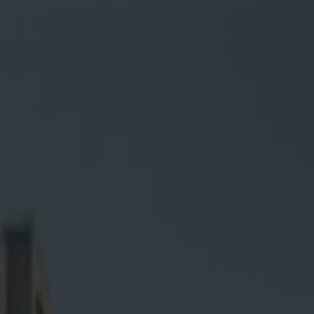
 problemów
calny, a Twój wynajem pozbawiony ryzyk finansowych.