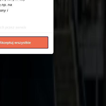
 np. na
ony i
ch przez serwis
h cookies i podobnych
Akceptuj wszystkie
elić zgód na
 czasie. W tym celu
.