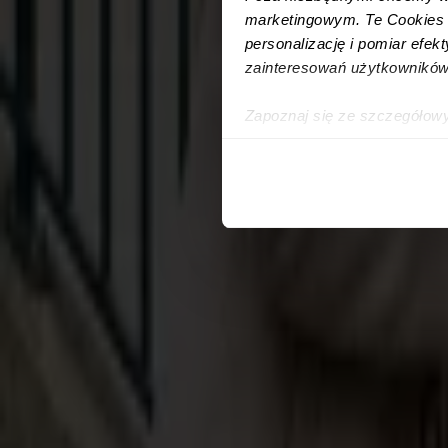
Utracony czynsz: 15 000 zł
marketingowym. Te Cookies z
personalizację i pomiar efek
Najemca przestał płacić
zainteresowań użytkowników
Utracony czynsz: 15 000 zł
Zapoznaj się ze szczegółow
simpl.rent, które znajdują si
technologiach.
Umożliwiamy Ci dostosowanie
wykorzystanie innych niż n
wybierz czarny przycisk zna