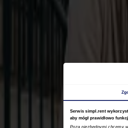
koszty eksmisji: 32 500 zł
Problem z odzyskaniem lokalu
koszty eksmisji: 32 500 zł
Zg
Serwis simpl.rent wykorzyst
aby mógł prawidłowo funkc
Najemca przestał płacić
Poza niezbędnymi chcemy wy