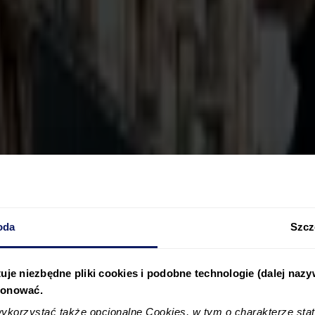
oda
Szcz
uje niezbędne pliki cookies i podobne technologie (dalej naz
jonować.
korzystać także opcjonalne Cookies, w tym o charakterze sta