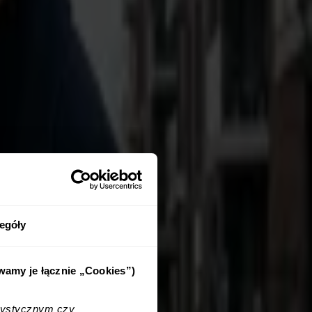
egóły
ywamy je łącznie „Cookies”)
tystycznym czy