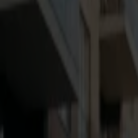
Najemca przestał płacić
Utracony czynsz: 15 000 zł
Najemca przestał płacić
Utracony czynsz: 15 000 zł