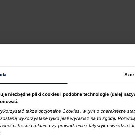
oda
Szcz
7, 30-347 Kraków, zarejestrowana przez Sąd Rejonowy dla
 23 550,00 zł, NIP: 6793191362.
uje niezbędne pliki cookies i podobne technologie (dalej naz
jonować.
korzystać także opcjonalne Cookies, w tym o charakterze sta
ostaną wykorzystane tylko jeśli wyrazisz na to zgodę. Pozwolą
tywności treści i reklam czy prowadzenie statystyk odwiedzin str
.