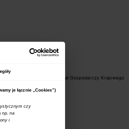
egóły
 Krakowa Śródmieścia, XI Wydział Gospodarczy Krajowego
ywamy je łącznie „Cookies”)
tystycznym czy
 np. na
ony i