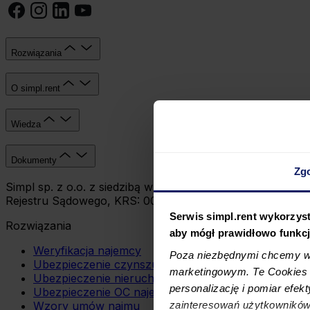
Rozwiązania
O simpl.rent
Wiedza
Dokumenty
Zg
Simpl sp. z o.o. z siedzibą w Krakowie, ul. Wadowicka 
Rejestru Sądowego, KRS: 0000809392, Kapitał zakładowy:
Serwis simpl.rent wykorzyst
Rozwiązania
aby mógł prawidłowo funkc
Weryfikacja najemcy
Poza niezbędnymi chcemy wy
Ubezpieczenie czynszu
marketingowym. Te Cookies z
Ubezpieczenie nieruchomości
personalizację i pomiar efek
Ubezpieczenie OC najemcy
zainteresowań użytkowników
Wzory umów najmu