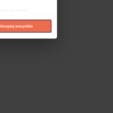
ch przez serwis
h cookies i podobnych
Akceptuj wszystkie
elić zgód na
 czasie. W tym celu
.