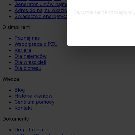
Generator umów najmu
Adres do najmu okazjonalnego
Zapoznaj się ze szczegółow
Świadectwo energetyczne
simpl.rent, które znajdują si
technologiach.
O simpl.rent
Poznaj nas
Umożliwiamy Ci dostosowanie
Współpraca z PZU
wykorzystanie innych niż n
Kariera
wybierz czarny przycisk zna
Dla najemców
Dla właścicieli
Dla biznesu
Wiedza
Blog
Historie klientów
Centrum pomocy
Kontakt
Dokumenty
Do pobrania