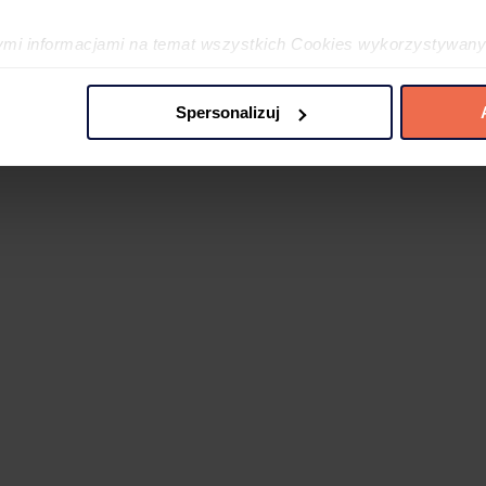
ymi informacjami na temat wszystkich Cookies wykorzystywany
ę w
Polityce cookies
oraz w
Szczegółowej informacji o plikac
Spersonalizuj
 preferencji poprzez użycie opcji „spersonalizuj” –możesz udzi
iezbędne Cookies. Zgody możesz zmienić lub wycofać w każdym
jdujący się w lewym dolnym rogu na każdej z naszych podstron