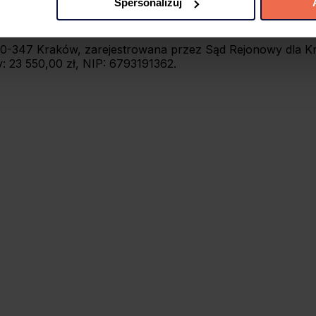
Spersonalizuj
 preferencji poprzez użycie opcji „spersonalizuj” –możesz udzi
iezbędne Cookies. Zgody możesz zmienić lub wycofać w każdym
7, 30-347 Kraków, zarejestrowana przez Sąd Rejonowy dla
jdujący się w lewym dolnym rogu na każdej z naszych podstron
 23 550,00 zł, NIP: 6793191362.