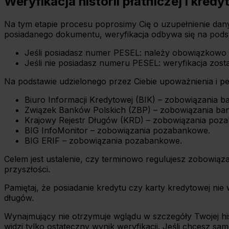
Weryfikacja historii płatniczej i kred
Na tym etapie procesu poprosimy Cię o uzupełnienie da
posiadanego dokumentu, weryfikacja odbywa się na pods
Jeśli posiadasz numer PESEL: należy obowiązkowo
Jeśli nie posiadasz numeru PESEL: weryfikacja zos
Na podstawie udzielonego przez Ciebie upoważnienia i pe
Biuro Informacji Kredytowej (BIK) – zobowiązania 
Związek Banków Polskich (ZBP) – zobowiązania ba
Krajowy Rejestr Długów (KRD) – zobowiązania poza
BIG InfoMonitor – zobowiązania pozabankowe.
BIG ERIF – zobowiązania pozabankowe.
Celem jest ustalenie, czy terminowo regulujesz zobowiąz
przyszłości.
Pamiętaj, że posiadanie kredytu czy karty kredytowej n
długów.
Wynajmujący nie otrzymuje wglądu w szczegóły Twojej histo
widzi tylko ostateczny wynik weryfikacji. Jeśli chcesz 