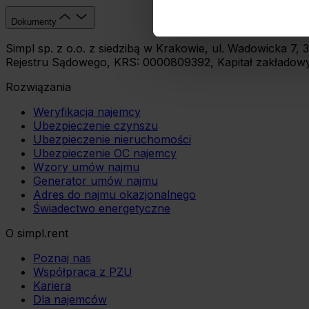
Dokumenty
Umożliwiamy Ci dostosowanie
wykorzystanie innych niż n
Simpl sp. z o.o. z siedzibą w Krakowie, ul. Wadowicka 
wybierz czarny przycisk zna
Rejestru Sądowego, KRS: 0000809392, Kapitał zakładowy:
Rozwiązania
Weryfikacja najemcy
Ubezpieczenie czynszu
Ubezpieczenie nieruchomości
Ubezpieczenie OC najemcy
Wzory umów najmu
Generator umów najmu
Adres do najmu okazjonalnego
Świadectwo energetyczne
O simpl.rent
Poznaj nas
Współpraca z PZU
Kariera
Dla najemców