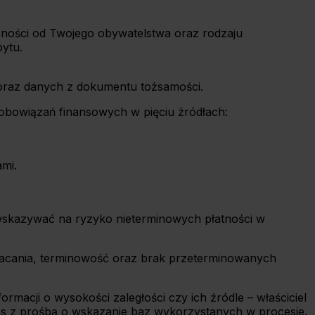
ności od Twojego obywatelstwa oraz rodzaju
ytu.
 oraz danych z dokumentu tożsamości.
zobowiązań finansowych w pięciu źródłach:
mi.
y wskazywać na ryzyko nieterminowych płatności w
spłacania, terminowość oraz brak przeterminowanych
rmacji o wysokości zaległości czy ich źródle – właściciel
 nas z prośbą o wskazanie baz wykorzystanych w procesie.