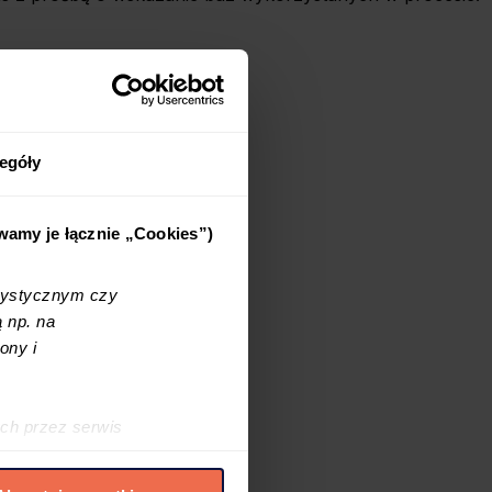
egóły
ywamy je łącznie „Cookies”)
tystycznym czy
 np. na
ony i
ch przez serwis
h cookies i podobnych