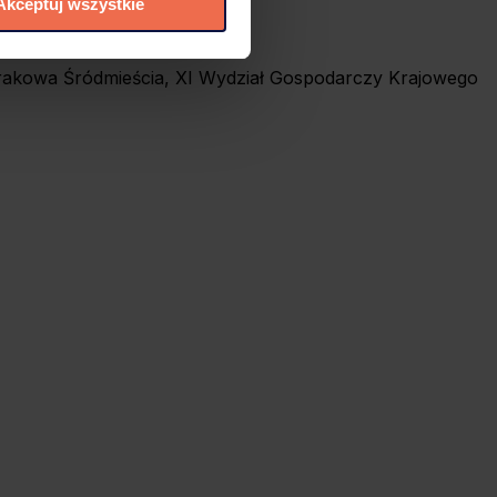
Akceptuj wszystkie
elić zgód na
 czasie. W tym celu
 Krakowa Śródmieścia, XI Wydział Gospodarczy Krajowego
.