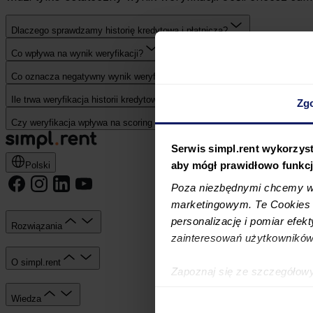
Dlaczego sprawdzamy historię kredytową i płatniczą?
Co wpływa na wynik weryfikacji?
Co oznacza negatywny wynik weryfikacji historii kredytowej i płatniczej?
Ile trwa weryfikacja historii kredytowej i płatniczej?
Zg
Czy weryfikacja wpływa na scoring kredytowy BIK?
Serwis simpl.rent wykorzyst
aby mógł prawidłowo funkc
Polski
Poza niezbędnymi chcemy wy
marketingowym. Te Cookies z
personalizację i pomiar efek
Rozwiązania
zainteresowań użytkowników
O simpl.rent
Zapoznaj się ze szczegółow
simpl.rent, które znajdują si
Wiedza
technologiach.