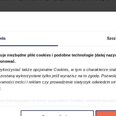
oda
Szcz
uje niezbędne pliki cookies i podobne technologie (dalej naz
jonować.
korzystać także opcjonalne Cookies, w tym o charakterze sta
ostaną wykorzystane tylko jeśli wyrazisz na to zgodę. Pozwolą
tywności treści i reklam czy prowadzenie statystyk odwiedzin str
.
ymi informacjami na temat wszystkich Cookies wykorzystywany
ę w
Polityce cookies
oraz w
Szczegółowej informacji o plikac