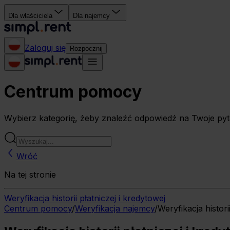
Dla właściciela
Dla najemcy
Zaloguj się
Rozpocznij
Centrum pomocy
Wybierz kategorię, żeby znaleźć odpowiedź na Twoje pyt
Wróć
Na tej stronie
Weryfikacja historii płatniczej i kredytowej
Centrum pomocy
/
Weryfikacja najemcy
/
Weryfikacja histori