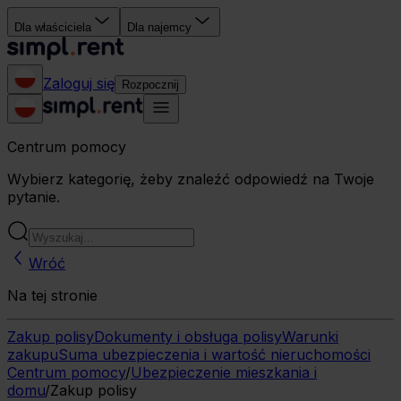
Dla właściciela
Dla najemcy
Zaloguj się
Rozpocznij
Centrum pomocy
Wybierz kategorię, żeby znaleźć odpowiedź na Twoje
pytanie.
Wróć
Na tej stronie
Zakup polisy
Dokumenty i obsługa polisy
Warunki
zakupu
Suma ubezpieczenia i wartość nieruchomości
Centrum pomocy
/
Ubezpieczenie mieszkania i
domu
/
Zakup polisy