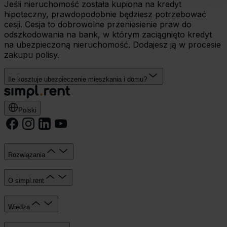
Jeśli nieruchomość została kupiona na kredyt
Umożliwiamy Ci dostosowanie preferencji poprzez
hipoteczny, prawdopodobnie będziesz potrzebować
użycie opcji „spersonalizuj” –możesz udzielić zgód na
cesji. Cesja to dobrowolne przeniesienie praw do
wykorzystanie innych niż niezbędne Cookies. Zgody
odszkodowania na bank, w którym zaciągnięto kredyt
możesz zmienić lub wycofać w każdym czasie. W tym
na ubezpieczoną nieruchomość. Dodajesz ją w procesie
celu
zakupu polisy.
wybierz czarny przycisk znajdujący się w lewym dolnym
rogu na każdej z naszych podstron.
Ile kosztuje ubezpieczenie mieszkania i domu?
Polski
Rozwiązania
O simpl.rent
Wiedza