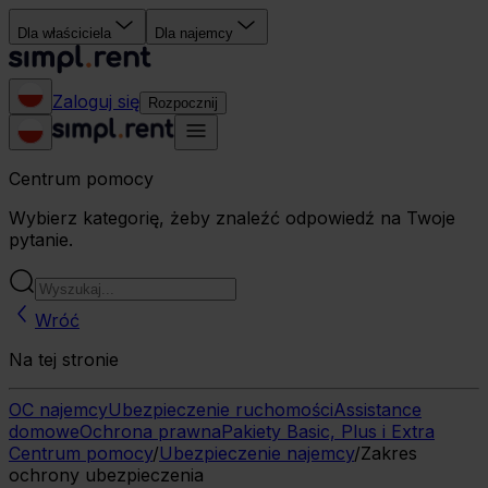
Dla właściciela
Dla najemcy
Zaloguj się
Rozpocznij
Centrum pomocy
Wybierz kategorię, żeby znaleźć odpowiedź na Twoje
pytanie.
Wróć
Na tej stronie
OC najemcy
Ubezpieczenie ruchomości
Assistance
domowe
Ochrona prawna
Pakiety Basic, Plus i Extra
Centrum pomocy
/
Ubezpieczenie najemcy
/
Zakres
ochrony ubezpieczenia