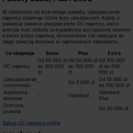
W zależności od wybranego pakietu, ubezpieczenie
najemcy obejmuje różne typy ubezpieczeń. Każdy z
pakietów zawiera ubezpieczenie OC najemcy, które
pokryje m.in. szkody przypadkowo wyrządzone osobom
trzecim przez najemcę, domowników lub należące do
niego zwierzę domowe w najmowanym mieszkaniu.
Co obejmuje
Basic
Plus
Extra
Od 50 000 zł
Od 50 000 zł
Od 100 000
OC najemcy
do 300 000
do 100 000
zł do 500
zł
zł
000 zł
Ubezpieczenie
Od 10 000 zł
-
Do 3 000 zł
ruchomości
do 100 000 zł
Assistance
Standard
-
Standard
domowe
Plus
Ochrona
-
-
Do 30 000 zł
prawna
Zakup OC najemcy online