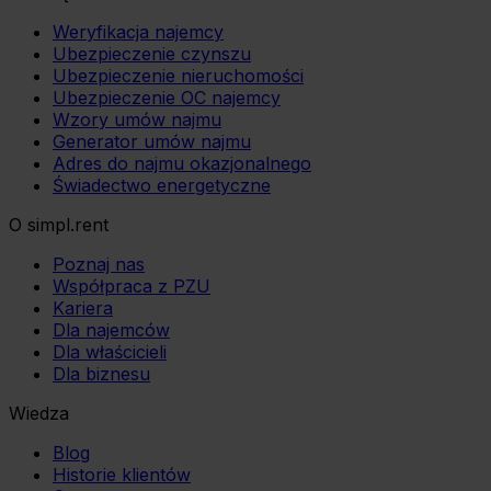
Weryfikacja najemcy
Ubezpieczenie czynszu
Ubezpieczenie nieruchomości
Ubezpieczenie OC najemcy
Wzory umów najmu
Generator umów najmu
Adres do najmu okazjonalnego
Świadectwo energetyczne
O simpl.rent
Poznaj nas
Współpraca z PZU
Kariera
Dla najemców
Dla właścicieli
Dla biznesu
Wiedza
Blog
Historie klientów