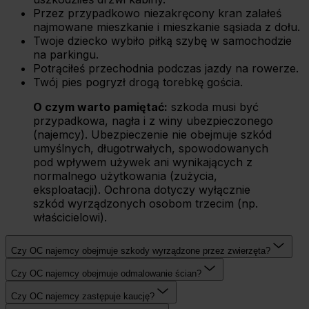
Przez przypadkowo niezakręcony kran zalałeś
najmowane mieszkanie i mieszkanie sąsiada z dołu.
Twoje dziecko wybiło piłką szybę w samochodzie
na parkingu.
Potrąciłeś przechodnia podczas jazdy na rowerze.
Twój pies pogryzł drogą torebkę gościa.
O czym warto pamiętać:
szkoda musi być
przypadkowa, nagła i z winy ubezpieczonego
(najemcy). Ubezpieczenie nie obejmuje szkód
umyślnych, długotrwałych, spowodowanych
pod wpływem używek ani wynikających z
normalnego użytkowania (zużycia,
eksploatacji). Ochrona dotyczy wyłącznie
szkód wyrządzonych osobom trzecim (np.
właścicielowi).
Czy OC najemcy obejmuje szkody wyrządzone przez zwierzęta?
Czy OC najemcy obejmuje odmalowanie ścian?
Czy OC najemcy zastępuje kaucję?