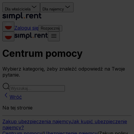
Dla właściciela
Dla najemcy
Zaloguj się
Rozpocznij
Centrum pomocy
Wybierz kategorię, żeby znaleźć odpowiedź na Twoje
pytanie.
Wróć
Na tej stronie
Zakup ubezpieczenia najemcy
Jak kupić ubezpieczenie
najemcy?
Centrum pomocy
/
Ubezpieczenie najemcy
/
Zakup polisy