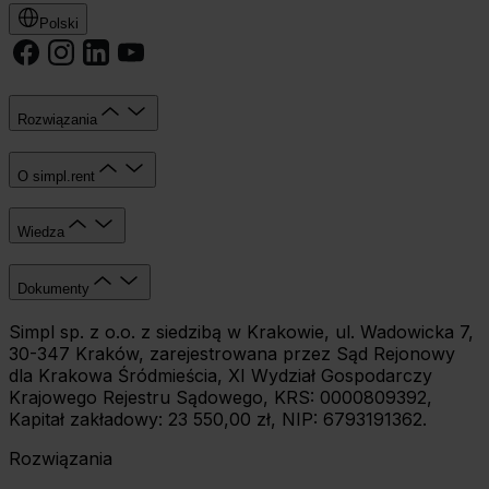
celu
Polski
wybierz czarny przycisk znajdujący się w lewym dolnym
rogu na każdej z naszych podstron.
Rozwiązania
O simpl.rent
Wiedza
Dokumenty
Simpl sp. z o.o. z siedzibą w Krakowie, ul. Wadowicka 7,
30-347 Kraków, zarejestrowana przez Sąd Rejonowy
dla Krakowa Śródmieścia, XI Wydział Gospodarczy
Krajowego Rejestru Sądowego, KRS: 0000809392,
Kapitał zakładowy: 23 550,00 zł, NIP: 6793191362.
Rozwiązania