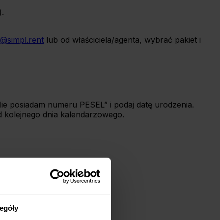
.
o@simpl.rent
lub od właściciela/agenta, wybrać pakiet i
ie posiadam numeru PESEL” i podaj datę urodzenia.
 kolejnego dnia kalendarzowego.
.
egóły