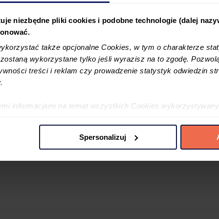
najemcy?
uje niezbędne pliki cookies i podobne technologie (dalej naz
jonować.
korzystać także opcjonalne Cookies, w tym o charakterze sta
ostaną wykorzystane tylko jeśli wyrazisz na to zgodę. Pozwolą
tywności treści i reklam czy prowadzenie statystyk odwiedzin str
.
ymi informacjami na temat wszystkich Cookies wykorzystywany
ę w
Polityce cookies
oraz w
Szczegółowej informacji o plikac
Spersonalizuj
 preferencji poprzez użycie opcji „spersonalizuj” –możesz udzi
iezbędne Cookies. Zgody możesz zmienić lub wycofać w każdym
jdujący się w lewym dolnym rogu na każdej z naszych podstron