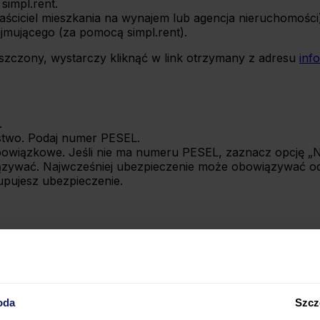
simpl.rent.
ściciel mieszkania na wynajem lub agencja nieruchomości)
mującego (za pomocą simpl.rent).
szczony, wystarczy kliknąć w link otrzymany z adresu
inf
.
lstwo. Podaj numer PESEL.
bowiązkowe. Jeśli nie ma numeru PESEL, zaznacz opcję „N
ązywać. Najwcześniej ubezpieczenie może obowiązywać od
upujesz ubezpieczenie.
 aby umożliwić objęcie lokalu ochroną w ciągu kilku minut
oda
Szcz