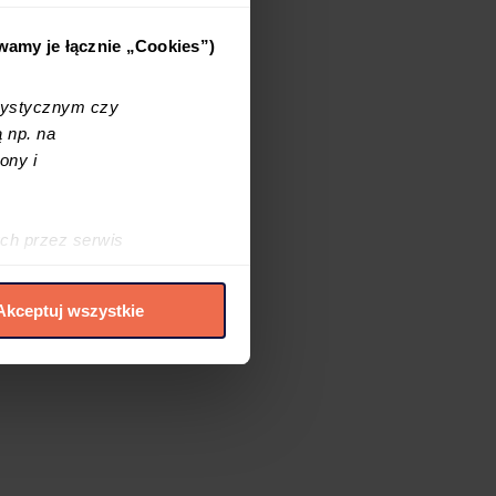
ywamy je łącznie „Cookies”)
tystycznym czy
 np. na
ony i
ch przez serwis
h cookies i podobnych
Akceptuj wszystkie
elić zgód na
 czasie. W tym celu
.