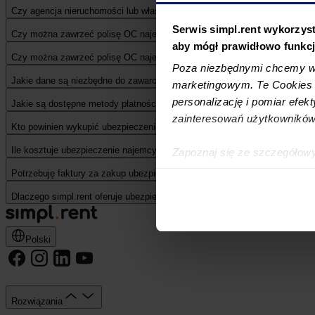
Czy agencja nieruchomości lub właściciel mogą kupić ubezpieczenie dla 
Serwis simpl.rent wykorzyst
Czy można zawrzeć polisę OC najemcy na dane firmy?
aby mógł prawidłowo funkc
Czy można zawrzeć polisę OC najemcy na dane firmy?
Poza niezbędnymi chcemy wy
Jakie dane są niezbędne do zawarcia ubezpieczenia najemcy?
marketingowym. Te Cookies z
personalizację i pomiar efek
Jakie są dostępne metody płatności?
zainteresowań użytkowników
Kto powinien wykupić ubezpieczenie najemcy: najemca czy właściciel?
Ile kosztuje ubezpieczenie najemcy?
Zapoznaj się ze szczegółow
simpl.rent, które znajdują si
Potrzebuję faktury za zakup ubezpieczenia – jak mogę ją dostać?
technologiach.
Dlaczego simpl.rent oferuje ubezpieczenie najemcy?
Umożliwiamy Ci dostosowanie
wykorzystanie innych niż n
Polski
wybierz czarny przycisk zna
Rozwiązania