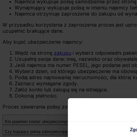
Najemca wykupuje polisę samodzielnie przez stronę 
Wynajmujący wykupuje polisę w imieniu najemcy (wła
Najemca otrzymuje zaproszenie do zakupu od wynaj
W przypadku korzystania z zaproszenia proces jest upro
uzupełnić brakujące dane.
Aby kupić ubezpieczenie najemcy:
Wejdź na stronę
zakupu
i wybierz odpowiedni pakiet
Uzupełnij swoje dane: imię, nazwisko oraz obywate
Jeśli najemca ma numer PESEL, jego podanie jest o
Wybierz dzień, od którego ubezpieczenie ma obowi
Podaj adres najmowanej nieruchomości, dla której k
Zaznacz wymagane zgody.
Załóż konto lub zaloguj się na istniejące.
Dokonaj płatności.
Proces zawierania polisy został uproszczony do minimum,
Kto powinien zostać ubezpieczonym na polisie?
Zg
Czy kupujący polisę (ubezpieczający) musi być osobą ubezpieczoną?