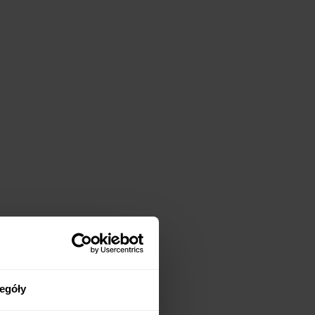
egóły