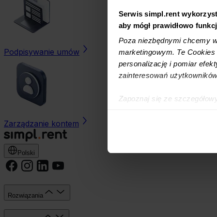
Serwis simpl.rent wykorzyst
aby mógł prawidłowo funkc
Poza niezbędnymi chcemy wy
Podpisywanie umów
marketingowym. Te Cookies z
personalizację i pomiar efek
zainteresowań użytkowników
Zapoznaj się ze szczegółow
simpl.rent, które znajdują si
technologiach.
Zarządzanie kontem
Umożliwiamy Ci dostosowanie
Polski
wykorzystanie innych niż n
wybierz czarny przycisk zna
Rozwiązania