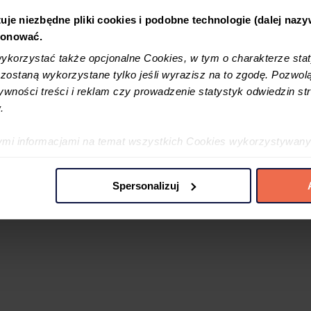
uje niezbędne pliki cookies i podobne technologie (dalej naz
jonować.
korzystać także opcjonalne Cookies, w tym o charakterze sta
ostaną wykorzystane tylko jeśli wyrazisz na to zgodę. Pozwolą
tywności treści i reklam czy prowadzenie statystyk odwiedzin str
.
ymi informacjami na temat wszystkich Cookies wykorzystywany
ę w
Polityce cookies
oraz w
Szczegółowej informacji o plikac
Spersonalizuj
 preferencji poprzez użycie opcji „spersonalizuj” –możesz udzi
iezbędne Cookies. Zgody możesz zmienić lub wycofać w każdym
jdujący się w lewym dolnym rogu na każdej z naszych podstron