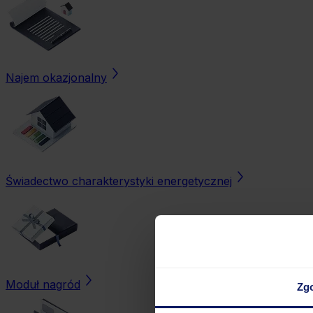
Najem okazjonalny
Świadectwo charakterystyki energetycznej
Moduł nagród
Zg