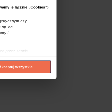
ywamy je łącznie „Cookies”)
tystycznym czy
 np. na
ony i
ch przez serwis
h cookies i podobnych
Akceptuj wszystkie
elić zgód na
 czasie. W tym celu
.