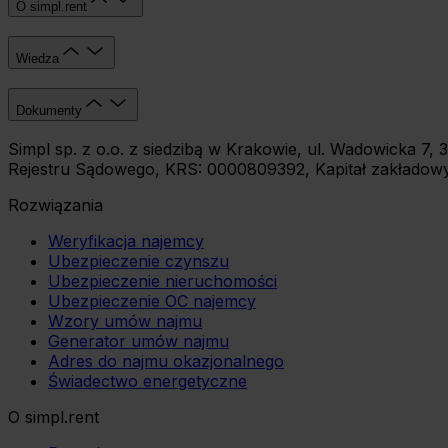
O simpl.rent
Wiedza
Dokumenty
Simpl sp. z o.o. z siedzibą w Krakowie, ul. Wadowicka 
Rejestru Sądowego, KRS: 0000809392, Kapitał zakładowy:
Rozwiązania
Weryfikacja najemcy
Ubezpieczenie czynszu
Ubezpieczenie nieruchomości
Ubezpieczenie OC najemcy
Wzory umów najmu
Generator umów najmu
Adres do najmu okazjonalnego
Świadectwo energetyczne
O simpl.rent