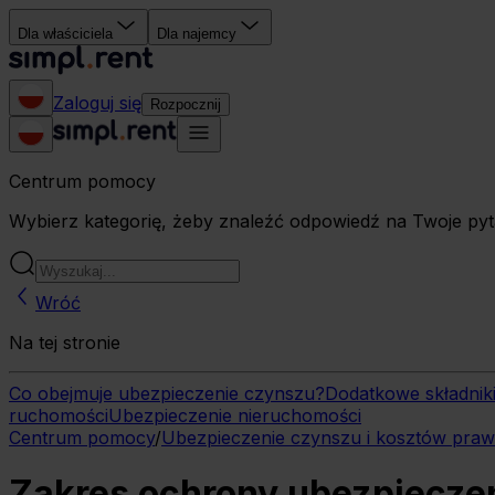
Dla właściciela
Dla najemcy
Zaloguj się
Rozpocznij
Centrum pomocy
Wybierz kategorię, żeby znaleźć odpowiedź na Twoje pyt
Wróć
Na tej stronie
Co obejmuje ubezpieczenie czynszu?
Dodatkowe składnik
ruchomości
Ubezpieczenie nieruchomości
Centrum pomocy
/
Ubezpieczenie czynszu i kosztów pra
Zakres ochrony ubezpiecze