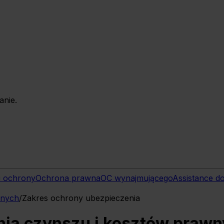
anie.
i ochrony
Ochrona prawna
OC wynajmującego
Assistance 
wnych
/
Zakres ochrony ubezpieczenia
nia czynszu i kosztów praw