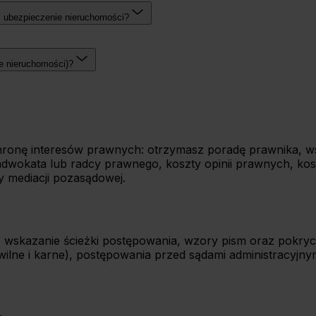
z ubezpieczenie nieruchomości?
e nieruchomości)?
onę interesów prawnych: otrzymasz poradę prawnika, wsk
dwokata lub radcy prawnego, koszty opinii prawnych, kos
y mediacji pozasądowej.
 wskazanie ścieżki postępowania, wzory pism oraz pokry
ne i karne), postępowania przed sądami administracyjnymi