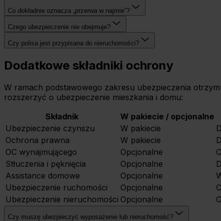
Co dokładnie oznacza „przerwa w najmie”?
Czego ubezpieczenie nie obejmuje?
Czy polisa jest przypisana do nieruchomości?
Dodatkowe składniki ochrony
W ramach podstawowego zakresu ubezpieczenia otrzymuj
rozszerzyć o ubezpieczenie mieszkania i domu:
Składnik
W pakiecie / opcjonalne
Ubezpieczenie czynszu
W pakiecie
D
Ochrona prawna
W pakiecie
D
OC wynajmującego
Opcjonalne
O
Stłuczenia i pęknięcia
Opcjonalne
D
Assistance domowe
Opcjonalne
W
Ubezpieczenie ruchomości
Opcjonalne
O
Ubezpieczenie nieruchomości
Opcjonalne
O
Czy muszę ubezpieczyć wyposażenie lub nieruchomość?