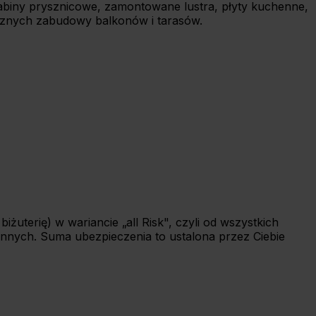
 kabiny prysznicowe, zamontowane lustra, płyty kuchenne,
ucznych zabudowy balkonów i tarasów.
żuterię) w wariancie „all Risk", czyli od wszystkich
 innych. Suma ubezpieczenia to ustalona przez Ciebie