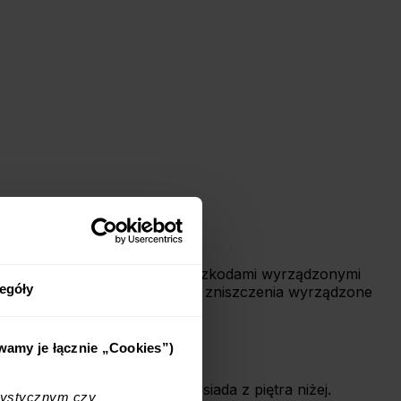
bliskich przed przypadkowymi szkodami wyrządzonymi
egóły
anie. Ochrona obejmuje również zniszczenia wyrządzone
ie nawet do 10 000 zł.
ywamy je łącznie „Cookies”)
odowanie, np. przy zalaniu sąsiada z piętra niżej.
tystycznym czy