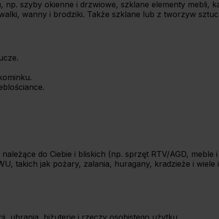
u, np. szyby okienne i drzwiowe, szklane elementy mebli,
alki, wanny i brodziki. Także szklane lub z tworzyw szt
ucze.
kominku.
eblościance.
eżące do Ciebie i bliskich (np. sprzęt RTV/AGD, meble i bi
, takich jak pożary, zalania, huragany, kradzieże i wiele
, ubrania, biżuterię i rzeczy osobistego użytku.