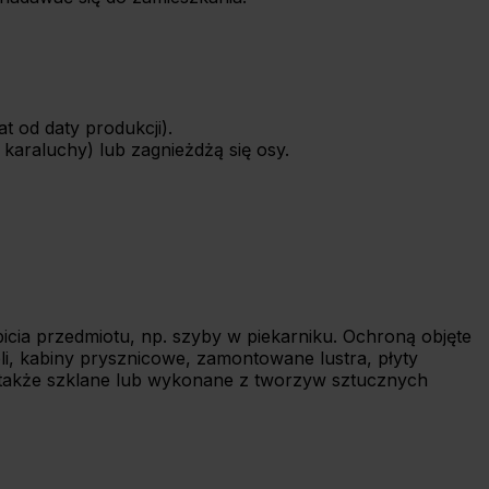
t od daty produkcji).
 karaluchy) lub zagnieżdżą się osy.
icia przedmiotu, np. szyby w piekarniku. Ochroną objęte
li, kabiny prysznicowe, zamontowane lustra, płyty
ą także szklane lub wykonane z tworzyw sztucznych