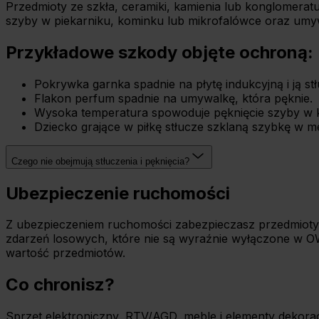
Przedmioty ze szkła, ceramiki, kamienia lub konglomerat
szyby w piekarniku, kominku lub mikrofalówce oraz umyw
Przykładowe szkody objęte ochroną:
Pokrywka garnka spadnie na płytę indukcyjną i ją stł
Flakon perfum spadnie na umywalkę, która pęknie.
Wysoka temperatura spowoduje pęknięcie szyby w 
Dziecko grające w piłkę stłucze szklaną szybkę w m
Czego nie obejmują stłuczenia i pęknięcia?
Ubezpieczenie ruchomości
Z ubezpieczeniem ruchomości zabezpieczasz przedmioty nal
zdarzeń losowych, które nie są wyraźnie wyłączone w OWU
wartość przedmiotów.
Co chronisz?
Sprzęt elektroniczny, RTV/AGD, meble i elementy dekoracji