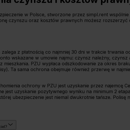
ezpieczenie w Polsce, stworzone przez simpl.rent wspólni
onę czynszu oraz kosztów prawnych możesz rozszerzyć o 
zalega z płatnością co najmniej 30 dni w trakcie trwania o
nto wskazane w umowie najmu: czynsz należny, czynsz adm
ę z mieszkania. PZU wypłaca odszkodowanie za okres brak
lisy). Ta sama ochrona obejmuje również przerwę w najmie
homienia ochrony w PZU jest uzyskanie przez najemcę Cer
e jest uzyskanie pozytywnego wyniku na minimum 2 etapa
tórej ubezpieczenie jest niemal dwukrotnie tańsze. Polisę
iel?