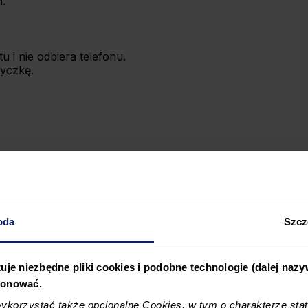
.
 i nie odbiera telefonu.
życzkę.
wilnej w życiu prywatnym, które chroni Ciebie i Twoich 
oda
Szcz
zkodę innej osobie, ubezpieczyciel wypłaci jej odszkodow
opieką, w takim przypadku PZU może wypłacić odszkodowan
uje niezbędne pliki cookies i podobne technologie (dalej naz
jonować.
zicie szkodę innej osobie, ubezpieczyciel wypłaci jej odszk
korzystać także opcjonalne Cookies, w tym o charakterze sta