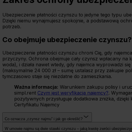
Ubezpieczenie płatności czynszu to jedyne tego typu ub
Dzięki niemu wynajmujesz spokojnie, a podstawową ochr
potrzeb.
Co obejmuje ubezpieczenie czynszu?
Ubezpieczenie płatności czynszu chroni Cię, gdy najemca 
przyczyny. Ochrona obejmuje cały czynsz wpłacany na ko
woda), i działa nawet wtedy, gdy najemca wyprowadzi si
(maksymalnie 24 000 zł – sumę ustalasz przy zakupie po
tymczasowo staje się niezdatne do zamieszkania.
Ważna informacja:
Warunkiem zakupu polisy i uruc
simpl.rent
Czym jest weryfikacja najemcy?
. Wymagan
pozytywnych przysługuje dodatkowa zniżka, dzięki k
Certyfikatu Najemcy
Co oznacza „czynsz najmu” i jak go określić?
W umowie najmu są dwie stawki czynszu – jaką kwotę zwróci ubezpieczyc