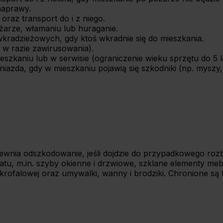
naprawy.
oraz transport do i z niego.
ożarze, włamaniu lub huraganie.
wkradzieżowych, gdy ktoś wkradnie się do mieszkania.
 w razie zawirusowania).
zkaniu lub w serwisie (ograniczenie wieku sprzętu do 5 la
iazda, gdy w mieszkaniu pojawią się szkodniki (np. myszy,
pewnia odszkodowanie, jeśli dojdzie do przypadkowego rozb
atu, m.in. szyby okienne i drzwiowe, szklane elementy meb
krofalowej oraz umywalki, wanny i brodziki. Chronione s