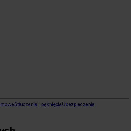
domowe
Stłuczenia i pęknięcia
Ubezpieczenie
nych