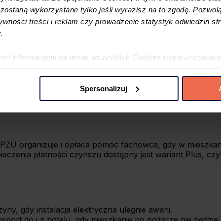
zeczy należące do najemcy, ubezpieczyciel wypłaci mu od
ostaną wykorzystane tylko jeśli wyrazisz na to zgodę. Pozwolą
tywności treści i reklam czy prowadzenie statystyk odwiedzin str
.
ne auto.
ęt muzyczny najemcy.
ymi informacjami na temat wszystkich Cookies wykorzystywany
szego.
ę w
Polityce cookies
oraz w
Szczegółowej informacji o plikac
Spersonalizuj
 preferencji poprzez użycie opcji „spersonalizuj” –możesz udzi
iezbędne Cookies. Zgody możesz zmienić lub wycofać w każdym
jdujący się w lewym dolnym rogu na każdej z naszych podstron
ZU organizuje i opłaca pomoc fachowca, gdy w mieszkaniu
eczenia płatności czynszu dostępny jest wariant Plus, czy
y, gdy instalacja elektryczna ulegnie awarii.
sport do i z hotelu, gdy mieszkanie po pożarze nie będzie