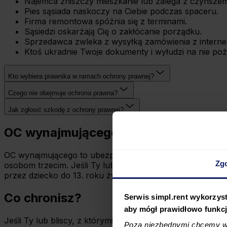
Najemca zniszczy mieszkanie lub zalega z czynszem
Pies sąsiada naskoczy na Ciebie podczas spaceru.
Firma remontowa spóźnia się z terminami.
Sąsiedzi oskarżają Cię o zakłócanie porządku.
Sprzedawca zwleka z wysyłką zamówienia z internetu
Ktoś ukradnie Twoje dokumenty i wyłudzi na nie po
Kto wybiera prawnika w ramach ochrony prawnej?
Czego nie obejmuje ochrona prawna?
Jak zgłosić szkodę z ochrony prawnej?
OC wynajmującego
OC wynajmującego to ubezpieczenie odpowiedzialności cy
Zg
osobom trzecim. Jeśli Ty lub Twoi bliscy spowodujecie s
przez dziecko do 13. roku życia pozostające pod Twoją 
Co chronisz?
Serwis simpl.rent wykorzyst
aby mógł prawidłowo funkc
Jeśli Ty lub bliscy, z którymi mieszkasz, niechcący wyrząd
Poza niezbędnymi chcemy wy