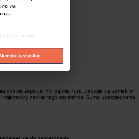
szkodowanie z Twojego OC.
 np. na
ony i
ch przez serwis
h cookies i podobnych
Akceptuj wszystkie
elić zgód na
 czasie. W tym celu
.
 coś się zepsuje, np. pęknie rura, zepsuje się zamek w
li najszerszy zakres tego assistance. Suma ubezpieczenia
 nadawać się do zamieszkania.