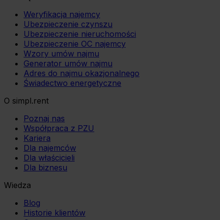
Weryfikacja najemcy
Ubezpieczenie czynszu
Ubezpieczenie nieruchomości
Ubezpieczenie OC najemcy
Wzory umów najmu
Generator umów najmu
Adres do najmu okazjonalnego
Świadectwo energetyczne
O simpl.rent
Poznaj nas
Współpraca z PZU
Kariera
Dla najemców
Dla właścicieli
Dla biznesu
Wiedza
Blog
Historie klientów