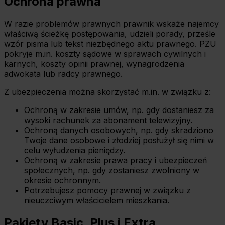
Ochrona prawna
celu
wybierz czarny przycisk znajdujący się w lewym dolnym
W razie problemów prawnych prawnik wskaże najemcy
rogu na każdej z naszych podstron.
właściwą ścieżkę postępowania, udzieli porady, prześle
wzór pisma lub tekst niezbędnego aktu prawnego. PZU
pokryje m.in. koszty sądowe w sprawach cywilnych i
karnych, koszty opinii prawnej, wynagrodzenia
adwokata lub radcy prawnego.
Z ubezpieczenia można skorzystać m.in. w związku z:
Ochroną w zakresie umów, np. gdy dostaniesz za
wysoki rachunek za abonament telewizyjny.
Ochroną danych osobowych, np. gdy skradziono
Twoje dane osobowe i złodziej posłużył się nimi w
celu wyłudzenia pieniędzy.
Ochroną w zakresie prawa pracy i ubezpieczeń
społecznych, np. gdy zostaniesz zwolniony w
okresie ochronnym.
Potrzebujesz pomocy prawnej w związku z
nieuczciwym właścicielem mieszkania.
Pakiety Basic, Plus i Extra