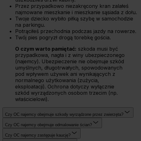
Przez przypadkowo niezakręcony kran zalałeś
najmowane mieszkanie i mieszkanie sąsiada z dołu.
Twoje dziecko wybiło piłką szybę w samochodzie
na parkingu.
Potrąciłeś przechodnia podczas jazdy na rowerze.
Twój pies pogryzł drogą torebkę gościa.
O czym warto pamiętać:
szkoda musi być
przypadkowa, nagła i z winy ubezpieczonego
(najemcy). Ubezpieczenie nie obejmuje szkód
umyślnych, długotrwałych, spowodowanych
pod wpływem używek ani wynikających z
normalnego użytkowania (zużycia,
eksploatacji). Ochrona dotyczy wyłącznie
szkód wyrządzonych osobom trzecim (np.
właścicielowi).
Czy OC najemcy obejmuje szkody wyrządzone przez zwierzęta?
Czy OC najemcy obejmuje odmalowanie ścian?
Czy OC najemcy zastępuje kaucję?