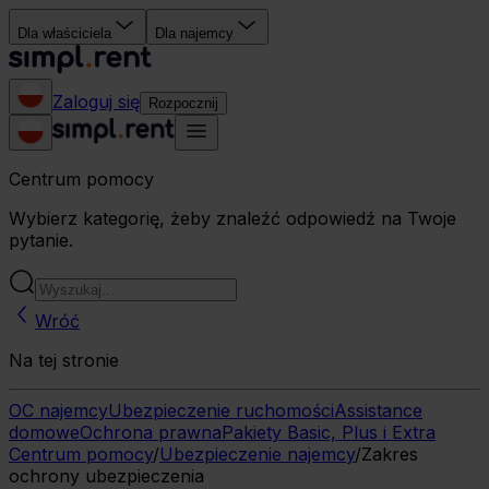
Dla właściciela
Dla najemcy
Zaloguj się
Rozpocznij
Centrum pomocy
Wybierz kategorię, żeby znaleźć odpowiedź na Twoje
pytanie.
Wróć
Na tej stronie
OC najemcy
Ubezpieczenie ruchomości
Assistance
domowe
Ochrona prawna
Pakiety Basic, Plus i Extra
Centrum pomocy
/
Ubezpieczenie najemcy
/
Zakres
ochrony ubezpieczenia