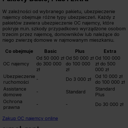
W zależności od wybranego pakietu, ubezpieczenie
najemcy obejmuje różne typy ubezpieczeń. Każdy z
pakietów zawiera ubezpieczenie OC najemcy, które
pokryje m.in. szkody przypadkowo wyrządzone osobom
trzecim przez najemcę, domowników lub należące do
niego zwierzę domowe w najmowanym mieszkaniu.
Co obejmuje
Basic
Plus
Extra
Od 50 000 zł
Od 50 000 zł
Od 100 000
OC najemcy
do 300 000
do 100 000
zł do 500
zł
zł
000 zł
Ubezpieczenie
Od 10 000 zł
-
Do 3 000 zł
ruchomości
do 100 000 zł
Assistance
Standard
-
Standard
domowe
Plus
Ochrona
-
-
Do 30 000 zł
prawna
Zakup OC najemcy online