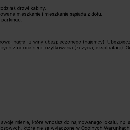
odziłeś drzwi kabiny.
wane mieszkanie i mieszkanie sąsiada z dołu.
 parkingu.
wa, nagła i z winy ubezpieczonego (najemcy). Ubezpiecz
ch z normalnego użytkowania (zużycia, eksploatacji). 
oje mienie, które wnosisz do najmowanego lokalu, np. sp
zeń losowych, które nie są wyłączone w Ogólnych Warunkach