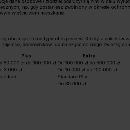
 dane osobowe i złodziej posłużył się nimi w celu wyłudz
łecznych, np. gdy zostaniesz zwolniony w okresie ochron
wym właścicielem mieszkania.
cy obejmuje różne typy ubezpieczeń. Każdy z pakietów za
 najemcę, domowników lub należące do niego zwierzę d
Plus
Extra
d 50 000 zł do 100 000 zł
Od 100 000 zł do 500 000 zł
o 3 000 zł
Od 10 000 zł do 100 000 zł
tandard
Standard Plus
Do 30 000 zł