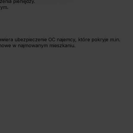
enia pieniędzy.
nym.
wiera ubezpieczenie OC najemcy, które pokryje m.in.
omowe w najmowanym mieszkaniu.