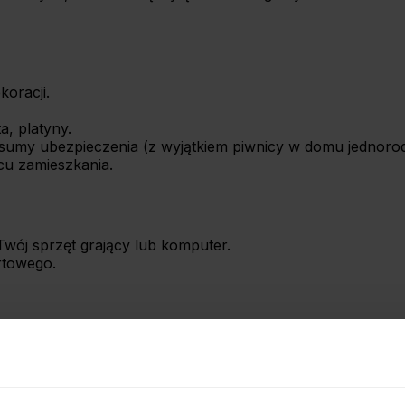
koracji.
a, platyny.
 sumy ubezpieczenia (z wyjątkiem piwnicy w domu jednoro
u zamieszkania.
Twój sprzęt grający lub komputer.
rtowego.
lnie?