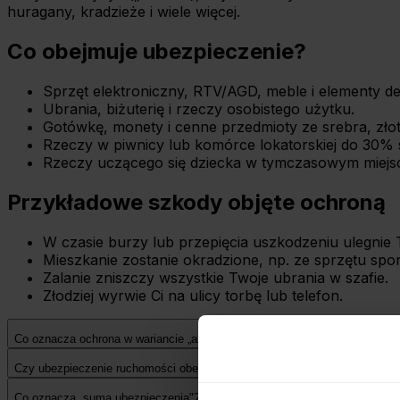
huragany, kradzieże i wiele więcej.
Co obejmuje ubezpieczenie?
Sprzęt elektroniczny, RTV/AGD, meble i elementy de
Ubrania, biżuterię i rzeczy osobistego użytku.
Gotówkę, monety i cenne przedmioty ze srebra, złot
Rzeczy w piwnicy lub komórce lokatorskiej do 30%
Rzeczy uczącego się dziecka w tymczasowym miejsc
Przykładowe szkody objęte ochroną
W czasie burzy lub przepięcia uszkodzeniu ulegnie 
Mieszkanie zostanie okradzione, np. ze sprzętu spo
Zalanie zniszczy wszystkie Twoje ubrania w szafie.
Złodziej wyrwie Ci na ulicy torbę lub telefon.
Co oznacza ochrona w wariancie „all risk" w ubezpieczeniu ruchomości?
Czy ubezpieczenie ruchomości obejmuje rzeczy, które uszkodzę samodzie
Co oznacza „suma ubezpieczenia"?