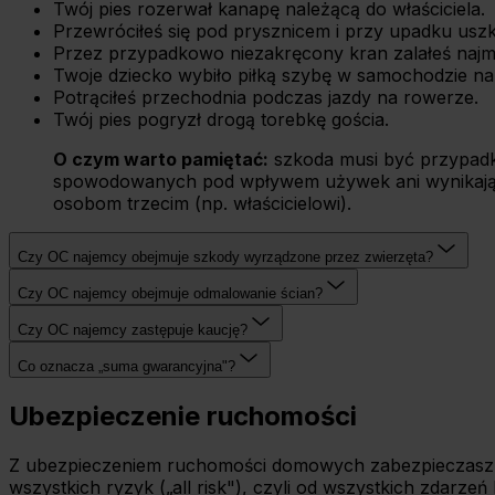
Twój pies rozerwał kanapę należącą do właściciela.
Przewróciłeś się pod prysznicem i przy upadku uszk
Przez przypadkowo niezakręcony kran zalałeś najmo
Twoje dziecko wybiło piłką szybę w samochodzie na
Potrąciłeś przechodnia podczas jazdy na rowerze.
Twój pies pogryzł drogą torebkę gościa.
O czym warto pamiętać:
szkoda musi być przypadko
spowodowanych pod wpływem używek ani wynikający
osobom trzecim (np. właścicielowi).
Czy OC najemcy obejmuje szkody wyrządzone przez zwierzęta?
Czy OC najemcy obejmuje odmalowanie ścian?
Czy OC najemcy zastępuje kaucję?
Co oznacza „suma gwarancyjna"?
Ubezpieczenie ruchomości
Z ubezpieczeniem ruchomości domowych zabezpieczasz sw
wszystkich ryzyk („all risk"), czyli od wszystkich zdar