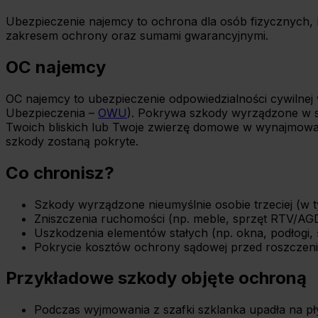
Ubezpieczenie najemcy to ochrona dla osób fizycznych, kt
zakresem ochrony oraz sumami gwarancyjnymi.
OC najemcy
OC najemcy to ubezpieczenie odpowiedzialności cywiln
Ubezpieczenia –
OWU
). Pokrywa szkody wyrządzone w sp
Twoich bliskich lub Twoje zwierzę domowe w wynajmowanym
szkody zostaną pokryte.
Co chronisz?
Szkody wyrządzone nieumyślnie osobie trzeciej (w t
Zniszczenia ruchomości (np. meble, sprzęt RTV/AGD
Uszkodzenia elementów stałych (np. okna, podłogi, śc
Pokrycie kosztów ochrony sądowej przed roszczen
Przykładowe szkody objęte ochroną
Podczas wyjmowania z szafki szklanka upadła na płytę