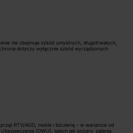
enie nie obejmuje szkód umyślnych, długotrwałych,
Ochrona dotyczy wyłącznie szkód wyrządzonych
rzęt RTV/AGD, meble i biżuterię – w wariancie od
 Ubezpieczenia (OWU), takich jak pożary, zalania,