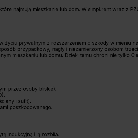
óre najmują mieszkanie lub dom. W simpl.rent wraz z PZU of
ej w życiu prywatnym z rozszerzeniem o szkody w mieniu
osób przypadkowy, nagły i niezamierzony osobom trzecim –
 mieszkaniu lub domu. Dzięki temu chroni nie tylko Ciebi
ym przez osoby bliskie).
).
iany i sufit).
iami poszkodowanego.
 indukcyjną i ją rozbiła.