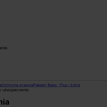
anie.
we
Ochrona prawna
Pakiety Basic, Plus i Extra
y ubezpieczenia
nia