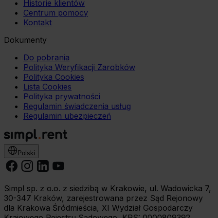
możesz zmienić lub wycofać w każdym czasie. W tym
Historie klientów
Centrum pomocy
celu
Kontakt
wybierz czarny przycisk znajdujący się w lewym dolnym
rogu na każdej z naszych podstron.
Dokumenty
Do pobrania
Polityka Weryfikacji Zarobków
Polityka Cookies
Lista Cookies
Polityka prywatności
Regulamin świadczenia usług
Regulamin ubezpieczeń
Polski
Simpl sp. z o.o. z siedzibą w Krakowie, ul. Wadowicka 7,
30-347 Kraków, zarejestrowana przez Sąd Rejonowy
dla Krakowa Śródmieścia, XI Wydział Gospodarczy
Krajowego Rejestru Sądowego, KRS: 0000809392,