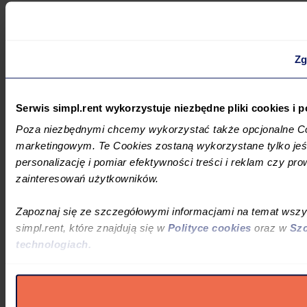
Zg
Serwis simpl.rent wykorzystuje niezbędne pliki cookies i
Poza niezbędnymi chcemy wykorzystać także opcjonalne Co
marketingowym. Te Cookies zostaną wykorzystane tylko jeśl
personalizację i pomiar efektywności treści i reklam czy pro
zainteresowań użytkowników.
Zapoznaj się ze szczegółowymi informacjami na temat wsz
simpl.rent, które znajdują się w
Polityce cookies
oraz w
Szc
technologiach.
Umożliwiamy Ci dostosowanie preferencji poprzez użycie opc
wykorzystanie innych niż niezbędne Cookies. Zgody możes