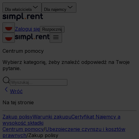
Dla właściciela
Dla najemcy
Zaloguj się
Rozpocznij
Centrum pomocy
Wybierz kategorię, żeby znaleźć odpowiedź na Twoje
pytanie.
Wróć
Na tej stronie
Zakup polisy
Warunki zakupu
Certyfikat Najemcy a
wysokość składki
Centrum pomocy
/
Ubezpieczenie czynszu i kosztów
prawnych
/
Zakup polisy