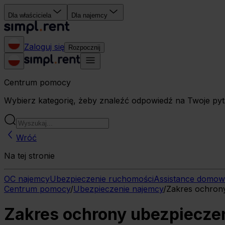
Dla właściciela
Dla najemcy
Zaloguj się
Rozpocznij
Centrum pomocy
Wybierz kategorię, żeby znaleźć odpowiedź na Twoje pyt
Wróć
Na tej stronie
OC najemcy
Ubezpieczenie ruchomości
Assistance domo
Centrum pomocy
/
Ubezpieczenie najemcy
/
Zakres ochron
Zakres ochrony ubezpiecze