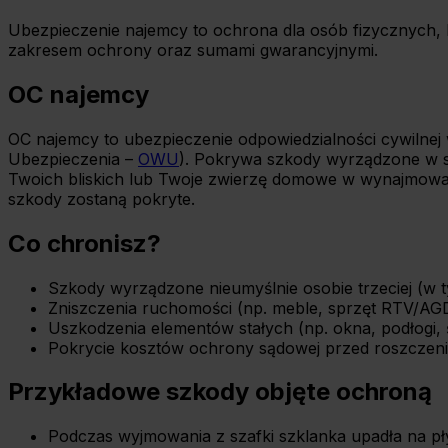
Ubezpieczenie najemcy to ochrona dla osób fizycznych, kt
zakresem ochrony oraz sumami gwarancyjnymi.
OC najemcy
OC najemcy to ubezpieczenie odpowiedzialności cywiln
Ubezpieczenia –
OWU
). Pokrywa szkody wyrządzone w sp
Twoich bliskich lub Twoje zwierzę domowe w wynajmowanym
szkody zostaną pokryte.
Co chronisz?
Szkody wyrządzone nieumyślnie osobie trzeciej (w t
Zniszczenia ruchomości (np. meble, sprzęt RTV/AGD
Uszkodzenia elementów stałych (np. okna, podłogi, śc
Pokrycie kosztów ochrony sądowej przed roszczen
Przykładowe szkody objęte ochroną
Podczas wyjmowania z szafki szklanka upadła na płytę