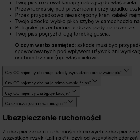
Twój pies rozerwał kanapę należącą do właściciela.
Przewróciłeś się pod prysznicem i przy upadku uszk
Przez przypadkowo niezakręcony kran zalałeś najmo
Twoje dziecko wybiło piłką szybę w samochodzie na
Potrąciłeś przechodnia podczas jazdy na rowerze.
Twój pies pogryzł drogą torebkę gościa.
O czym warto pamiętać:
szkoda musi być przypadko
spowodowanych pod wpływem używek ani wynikający
osobom trzecim (np. właścicielowi).
Czy OC najemcy obejmuje szkody wyrządzone przez zwierzęta?
Czy OC najemcy obejmuje odmalowanie ścian?
Czy OC najemcy zastępuje kaucję?
Co oznacza „suma gwarancyjna"?
Ubezpieczenie ruchomości
Z ubezpieczeniem ruchomości domowych zabezpieczasz sw
wszystkich ryzyk („all risk"), czyli od wszystkich zdar