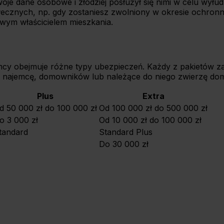
 dane osobowe i złodziej posłużył się nimi w celu wyłudz
łecznych, np. gdy zostaniesz zwolniony w okresie ochron
wym właścicielem mieszkania.
cy obejmuje różne typy ubezpieczeń. Każdy z pakietów za
 najemcę, domowników lub należące do niego zwierzę d
Plus
Extra
d 50 000 zł do 100 000 zł
Od 100 000 zł do 500 000 zł
o 3 000 zł
Od 10 000 zł do 100 000 zł
tandard
Standard Plus
Do 30 000 zł