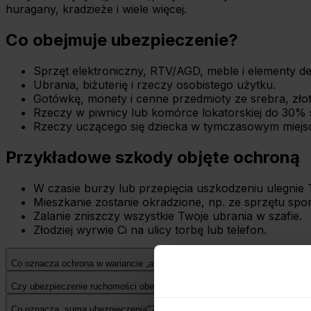
huragany, kradzieże i wiele więcej.
Co obejmuje ubezpieczenie?
Sprzęt elektroniczny, RTV/AGD, meble i elementy de
Ubrania, biżuterię i rzeczy osobistego użytku.
Gotówkę, monety i cenne przedmioty ze srebra, złot
Rzeczy w piwnicy lub komórce lokatorskiej do 30%
Rzeczy uczącego się dziecka w tymczasowym miejsc
Przykładowe szkody objęte ochroną
W czasie burzy lub przepięcia uszkodzeniu ulegnie 
Mieszkanie zostanie okradzione, np. ze sprzętu spo
Zalanie zniszczy wszystkie Twoje ubrania w szafie.
Złodziej wyrwie Ci na ulicy torbę lub telefon.
Co oznacza ochrona w wariancie „all risk" w ubezpieczeniu ruchomości?
Czy ubezpieczenie ruchomości obejmuje rzeczy, które uszkodzę samodzie
Co oznacza „suma ubezpieczenia"?