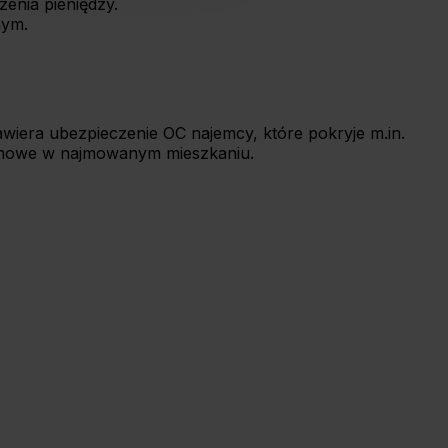
enia pieniędzy.
nym.
wiera ubezpieczenie OC najemcy, które pokryje m.in.
omowe w najmowanym mieszkaniu.