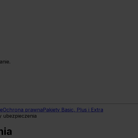
anie.
we
Ochrona prawna
Pakiety Basic, Plus i Extra
y ubezpieczenia
nia