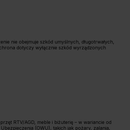
enie nie obejmuje szkód umyślnych, długotrwałych,
Ochrona dotyczy wyłącznie szkód wyrządzonych
rzęt RTV/AGD, meble i biżuterię – w wariancie od
 Ubezpieczenia (OWU), takich jak pożary, zalania,