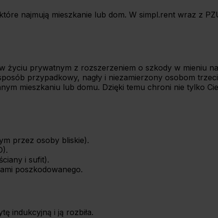
óre najmują mieszkanie lub dom. W simpl.rent wraz z PZU of
ej w życiu prywatnym z rozszerzeniem o szkody w mieniu
osób przypadkowy, nagły i niezamierzony osobom trzecim –
 mieszkaniu lub domu. Dzięki temu chroni nie tylko Ciebi
ym przez osoby bliskie).
).
iany i sufit).
iami poszkodowanego.
 indukcyjną i ją rozbiła.