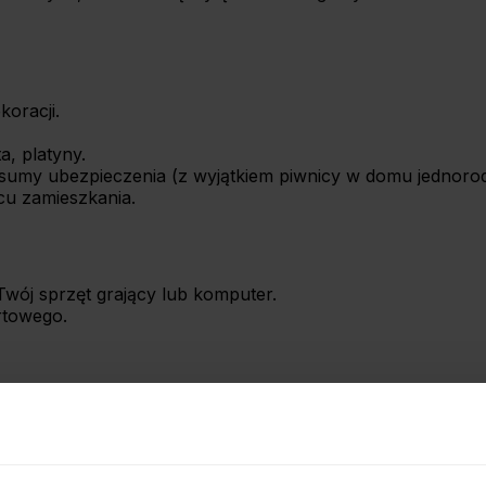
koracji.
a, platyny.
 sumy ubezpieczenia (z wyjątkiem piwnicy w domu jednoro
u zamieszkania.
Twój sprzęt grający lub komputer.
rtowego.
lnie?