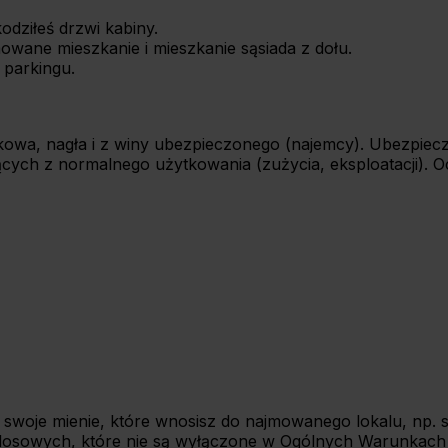
odziłeś drzwi kabiny.
wane mieszkanie i mieszkanie sąsiada z dołu.
 parkingu.
wa, nagła i z winy ubezpieczonego (najemcy). Ubezpiecz
ch z normalnego użytkowania (zużycia, eksploatacji). 
oje mienie, które wnosisz do najmowanego lokalu, np. sp
zeń losowych, które nie są wyłączone w Ogólnych Warunkach