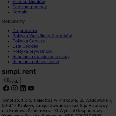
możesz zmienić lub wycofać w każdym czasie. W tym
Historie klientów
Centrum pomocy
celu
Kontakt
wybierz czarny przycisk znajdujący się w lewym dolnym
rogu na każdej z naszych podstron.
Dokumenty
Do pobrania
Polityka Weryfikacji Zarobków
Polityka Cookies
Lista Cookies
Polityka prywatności
Regulamin świadczenia usług
Regulamin ubezpieczeń
Polski
Simpl sp. z o.o. z siedzibą w Krakowie, ul. Wadowicka 7,
30-347 Kraków, zarejestrowana przez Sąd Rejonowy
dla Krakowa Śródmieścia, XI Wydział Gospodarczy
Krajowego Rejestru Sądowego, KRS: 0000809392,