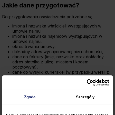
Jakie dane przygotować?
Do przygotowania oświadczenia potrzebne są:
imiona i nazwiska właścicieli występujących w
umowie najmu,
imiona i nazwiska najemców występujących w
umowie najmu,
okres trwania umowy,
dokładny adres wynajmowanej nieruchomości,
dane do faktury (imię, nazwisko oraz dokładny
adres płatnika z ulicą, miastem i kodem
pocztowym),
dane do wysyłki kurierskiej (w przypadku wersji z
podpisem notarialnym).
Formy oświadczenia i wysyłka
Zgoda
Szczegóły
Do wyboru są dwie formy dokumentu, od których
zależy sposób wysyłki i czas realizacji:
Oświadczenie z podpisem potwierdzonym przez
Serwis simpl.rent wykorzystuje niezbędne pliki cookies