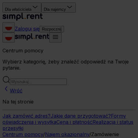
Dla właściciela
Dla najemcy
Zaloguj się
Rozpocznij
Centrum pomocy
Wybierz kategorię, żeby znaleźć odpowiedź na Twoje
pytanie.
Wróć
Na tej stronie
Jak zamówić adres?
Jakie dane przygotować?
Formy
oświadczenia i wysyłka
Cena i płatność
Realizacja i status
przesyłki
Centrum pomocy
/
Najem okazjonalny
/
Zamówienie