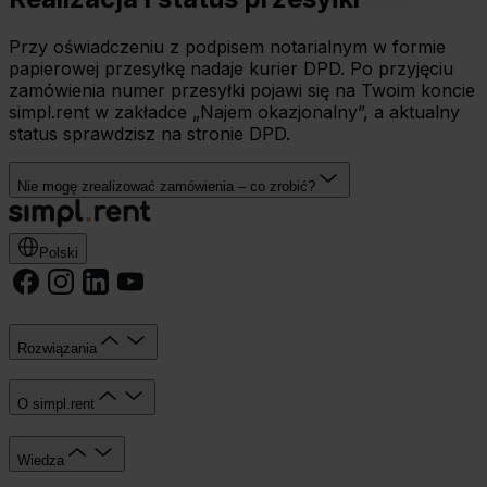
Umożliwiamy Ci dostosowanie preferencji poprzez
użycie opcji „spersonalizuj” –możesz udzielić zgód na
Przy oświadczeniu z podpisem notarialnym w formie
papierowej przesyłkę nadaje kurier DPD. Po przyjęciu
wykorzystanie innych niż niezbędne Cookies. Zgody
zamówienia numer przesyłki pojawi się na Twoim koncie
możesz zmienić lub wycofać w każdym czasie. W tym
simpl.rent w zakładce „Najem okazjonalny”, a aktualny
celu
status sprawdzisz na stronie DPD.
wybierz czarny przycisk znajdujący się w lewym dolnym
rogu na każdej z naszych podstron.
Nie mogę zrealizować zamówienia – co zrobić?
Polski
Rozwiązania
O simpl.rent
Wiedza