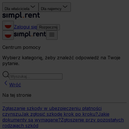
Dla właściciela
Dla najemcy
Zaloguj się
Rozpocznij
Centrum pomocy
Wybierz kategorię, żeby znaleźć odpowiedź na Twoje
pytanie.
Wróć
Na tej stronie
Zgłaszanie szkody w ubezpieczeniu płatności
czynszu
Jak zgłosić szkodę krok po kroku?
Jakie
dokumenty są wymagane?
Zgłoszenie przy pozostałych
rodzajach szkód