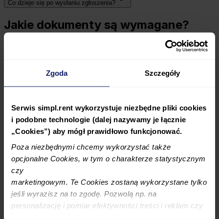
Co dzieje się po wysłaniu zgłoszenia?
Jakie dokumenty są wymagane?
Brak któregokolwiek z wymaganych załączników
sprawia, że zgłoszenie nie zostanie przyjęte przez PZU.
Należy przygotować:
Zgoda
Szczegóły
Umowę najmu lub zakwaterowania.
Wyciąg z konta bankowego potwierdzający
zadłużenie.
Serwis simpl.rent wykorzystuje niezbędne pliki cookies
Monity przypominające najemcy o płatności
i podobne technologie (dalej nazywamy je łącznie
(wymagane jest dołączenie monitów do każdej z
„Cookies”) aby mógł prawidłowo funkcjonować.
wnioskowanych płatności).
Faktury za niepłacony czynsz najmu (jeśli są
Poza niezbędnymi chcemy wykorzystać także
wystawiane).
opcjonalne Cookies, w tym o charakterze statystycznym
Faktury za media (jeśli dotyczy).
czy
Zgłoszenie przy pozostałych
marketingowym. Te Cookies zostaną wykorzystane tylko
jeśli wyrazisz na to zgodę. Pozwolą np. na
rodzajach szkód
personalizację i pomiar efektywności treści i reklam czy
prowadzenie statystyk odwiedzin strony i