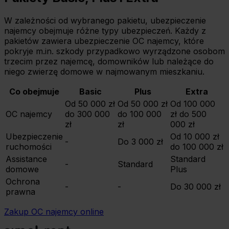
W zależności od wybranego pakietu, ubezpieczenie
najemcy obejmuje różne typy ubezpieczeń. Każdy z
pakietów zawiera ubezpieczenie OC najemcy, które
pokryje m.in. szkody przypadkowo wyrządzone osobom
trzecim przez najemcę, domowników lub należące do
niego zwierzę domowe w najmowanym mieszkaniu.
Co obejmuje
Basic
Plus
Extra
Od 50 000 zł
Od 50 000 zł
Od 100 000
OC najemcy
do 300 000
do 100 000
zł do 500
zł
zł
000 zł
Ubezpieczenie
Od 10 000 zł
-
Do 3 000 zł
ruchomości
do 100 000 zł
Assistance
Standard
-
Standard
domowe
Plus
Ochrona
-
-
Do 30 000 zł
prawna
Zakup OC najemcy online