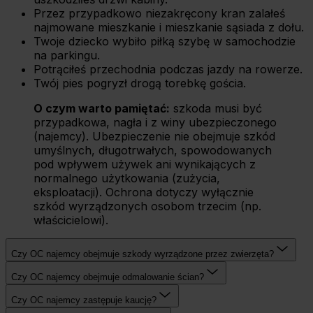
Przez przypadkowo niezakręcony kran zalałeś
najmowane mieszkanie i mieszkanie sąsiada z dołu.
Twoje dziecko wybiło piłką szybę w samochodzie
na parkingu.
Potrąciłeś przechodnia podczas jazdy na rowerze.
Twój pies pogryzł drogą torebkę gościa.
O czym warto pamiętać:
szkoda musi być
przypadkowa, nagła i z winy ubezpieczonego
(najemcy). Ubezpieczenie nie obejmuje szkód
umyślnych, długotrwałych, spowodowanych
pod wpływem używek ani wynikających z
normalnego użytkowania (zużycia,
eksploatacji). Ochrona dotyczy wyłącznie
szkód wyrządzonych osobom trzecim (np.
właścicielowi).
Czy OC najemcy obejmuje szkody wyrządzone przez zwierzęta?
Czy OC najemcy obejmuje odmalowanie ścian?
Czy OC najemcy zastępuje kaucję?