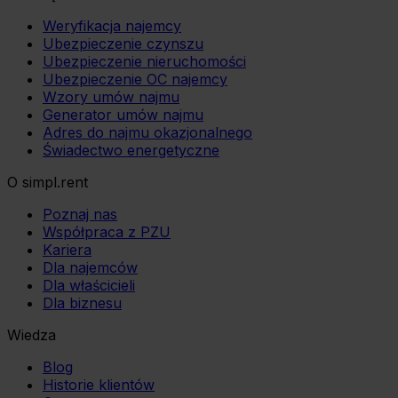
Weryfikacja najemcy
Ubezpieczenie czynszu
Ubezpieczenie nieruchomości
Ubezpieczenie OC najemcy
Wzory umów najmu
Generator umów najmu
Adres do najmu okazjonalnego
Świadectwo energetyczne
O simpl.rent
Poznaj nas
Współpraca z PZU
Kariera
Dla najemców
Dla właścicieli
Dla biznesu
Wiedza
Blog
Historie klientów