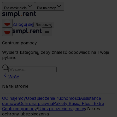
Dla właściciela
Dla najemcy
Zaloguj się
Rozpocznij
Centrum pomocy
Wybierz kategorię, żeby znaleźć odpowiedź na Twoje
pytanie.
Wróć
Na tej stronie
OC najemcy
Ubezpieczenie ruchomości
Assistance
domowe
Ochrona prawna
Pakiety Basic, Plus i Extra
Centrum pomocy
/
Ubezpieczenie najemcy
/
Zakres
ochrony ubezpieczenia