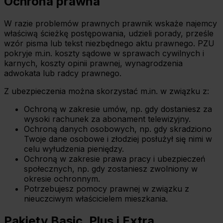
Ochrona prawna
celu
wybierz czarny przycisk znajdujący się w lewym dolnym
W razie problemów prawnych prawnik wskaże najemcy
rogu na każdej z naszych podstron.
właściwą ścieżkę postępowania, udzieli porady, prześle
wzór pisma lub tekst niezbędnego aktu prawnego. PZU
pokryje m.in. koszty sądowe w sprawach cywilnych i
karnych, koszty opinii prawnej, wynagrodzenia
adwokata lub radcy prawnego.
Z ubezpieczenia można skorzystać m.in. w związku z:
Ochroną w zakresie umów, np. gdy dostaniesz za
wysoki rachunek za abonament telewizyjny.
Ochroną danych osobowych, np. gdy skradziono
Twoje dane osobowe i złodziej posłużył się nimi w
celu wyłudzenia pieniędzy.
Ochroną w zakresie prawa pracy i ubezpieczeń
społecznych, np. gdy zostaniesz zwolniony w
okresie ochronnym.
Potrzebujesz pomocy prawnej w związku z
nieuczciwym właścicielem mieszkania.
Pakiety Basic, Plus i Extra