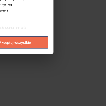
 np. na
ony i
ch przez serwis
h cookies i podobnych
Akceptuj wszystkie
elić zgód na
 czasie. W tym celu
.