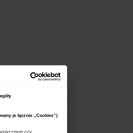
egóły
ywamy je łącznie „Cookies”)
tystycznym czy