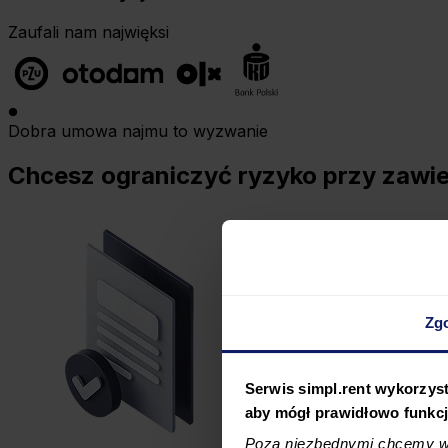
Zaufali nam najwięksi
Dobra umowa najmu to wyzwanie
Chcesz ograniczyć ryzyko przy zawie
Zg
Serwis simpl.rent wykorzyst
aby mógł prawidłowo funkc
Poza niezbędnymi chcemy wy