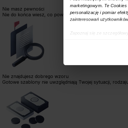
marketingowym. Te Cookies z
Nie masz pewności
personalizację i pomiar efek
Nie do końca wiesz, co powinna zawierać dobra umowa i k
zainteresowań użytkowników
Zapoznaj się ze szczegółow
simpl.rent, które znajdują si
technologiach.
Umożliwiamy Ci dostosowanie
wykorzystanie innych niż n
wybierz czarny przycisk zna
Nie znajdujesz dobrego wzoru
Gotowe szablony nie uwzględniają Twojej sytuacji, rodzaj