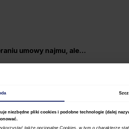
raniu umowy najmu, ale...
oda
Szcz
uje niezbędne pliki cookies i podobne technologie (dalej naz
jonować.
korzystać także opcjonalne Cookies, w tym o charakterze sta