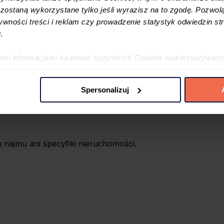
ostaną wykorzystane tylko jeśli wyrazisz na to zgodę. Pozwolą
tywności treści i reklam czy prowadzenie statystyk odwiedzin str
tóre zapisy skutecznie chronią Twoje interesy.
.
ymi informacjami na temat wszystkich Cookies wykorzystywany
ę w
Polityce cookies
oraz w
Szczegółowej informacji o plikac
Spersonalizuj
 preferencji poprzez użycie opcji „spersonalizuj” –możesz udzi
iezbędne Cookies. Zgody możesz zmienić lub wycofać w każdym
jdujący się w lewym dolnym rogu na każdej z naszych podstron
u najmu ani specyfiki nieruchomości.