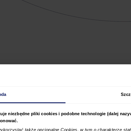
oda
Szcz
uje niezbędne pliki cookies i podobne technologie (dalej naz
rs
jonować.
korzystać także opcjonalne Cookies, w tym o charakterze sta