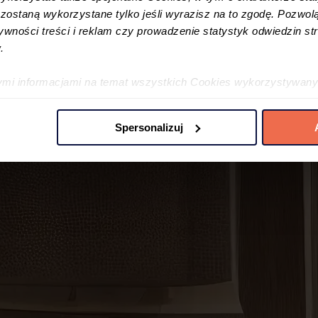
ostaną wykorzystane tylko jeśli wyrazisz na to zgodę. Pozwolą
tywności treści i reklam czy prowadzenie statystyk odwiedzin str
.
ymi informacjami na temat wszystkich Cookies wykorzystywany
ę w
Polityce cookies
oraz w
Szczegółowej informacji o plikac
Spersonalizuj
 preferencji poprzez użycie opcji „spersonalizuj” –możesz udzi
iezbędne Cookies. Zgody możesz zmienić lub wycofać w każdym
jdujący się w lewym dolnym rogu na każdej z naszych podstron