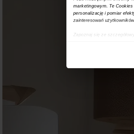
marketingowym. Te Cookies z
personalizację i pomiar efek
zainteresowań użytkowników
Zapoznaj się ze szczegółow
simpl.rent, które znajdują si
technologiach.
Umożliwiamy Ci dostosowanie
wykorzystanie innych niż n
wybierz czarny przycisk zna