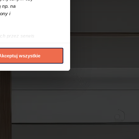
 np. na
ony i
ch przez serwis
h cookies i podobnych
Akceptuj wszystkie
elić zgód na
 czasie. W tym celu
.