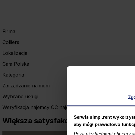
Firma
Colliers
Lokalizacja
Cała Polska
Kategoria
Zarządzanie najmem
Wybrane usługi
Zg
Weryfikacja najemcy OC najemcy Ubezpieczenie czynszu
Serwis simpl.rent wykorzyst
Większa satysfakcja klientów z Collie
aby mógł prawidłowo funkc
Poza niezbędnymi chcemy wy