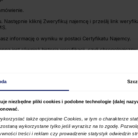
zamówienie.
astępnie kliknij Zweryfikuj najemcę i prześlij link weryfik
MS.
masz informację o wyniku w postaci Certyfikatu Najemcy.
na jest również historia weryfikacji, czyli chronologiczn
 przykład pary lub grupy najemców.
oda
Szcz
prowadza się do zakupu odpowiedniego pakietu i przesłania 
. Celem tego etapu jest potwierdzenie, czy osoba uczestn
uje niezbędne pliki cookies i podobne technologie (dalej naz
jonować.
 płatniczą, między innymi na podstawie danych z odpowiedni
korzystać także opcjonalne Cookies, w tym o charakterze sta
ostaną wykorzystane tylko jeśli wyrazisz na to zgodę. Pozwolą
tywności treści i reklam czy prowadzenie statystyk odwiedzin str
rent sprawdza zarobki. Celem tego etapu jest ustalenie, c