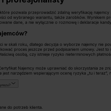
, które pozwala przeprowadzić zdalną weryfikację najemc
eżności od wybranego wariantu, także zarobków. Wynikiem pr
kowane dane, a nie wyłącznie o rozmowę i deklaracje kandy
najemców?
i w skali roku, dlatego decyzja o wyborze najemcy nie pow
dkować proces jeszcze przed podpisaniem umowy. Jest to sz
 właściwą osobą, czy istnieje ryzyko nieterminowych płatn
Certyfikat Najemcy może uprawniać do skorzystania ze zni
 ale jest narzędziem wspierającym ocenę ryzyka „tu i tera
zynszu?
ane do potrzeb klienta.