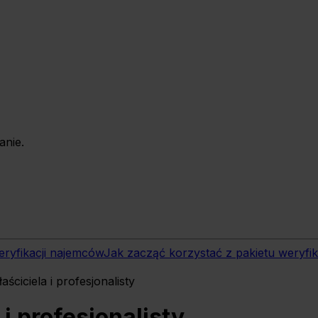
anie.
eryfikacji najemców
Jak zacząć korzystać z pakietu weryfik
ściciela i profesjonalisty
i profesjonalisty