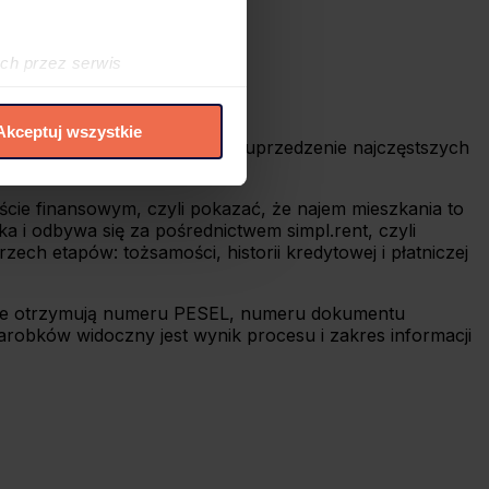
oje zarobki.
ch przez serwis
h cookies i podobnych
Akceptuj wszystkie
 zaufania do simpl.rent oraz uprzedzenie najczęstszych
elić zgód na
 czasie. W tym celu
ście finansowym, czyli pokazać, że najem mieszkania to
.
ka i odbywa się za pośrednictwem simpl.rent, czyli
ech etapów: tożsamości, historii kredytowej i płatniczej
t nie otrzymują numeru PESEL, numeru dokumentu
arobków widoczny jest wynik procesu i zakres informacji