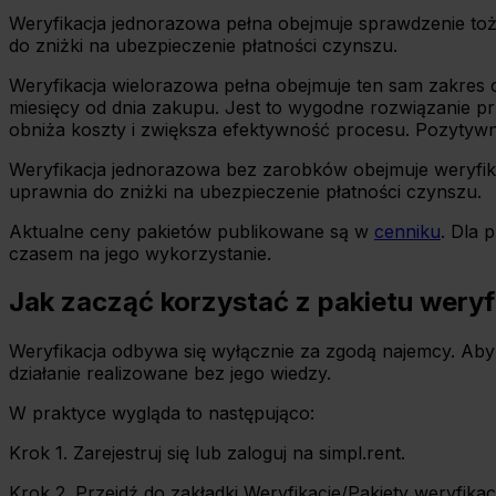
Weryfikacja jednorazowa pełna obejmuje sprawdzenie tożsa
do zniżki na ubezpieczenie płatności czynszu.
Weryfikacja wielorazowa pełna obejmuje ten sam zakres c
miesięcy od dnia zakupu. Jest to wygodne rozwiązanie pr
obniża koszty i zwiększa efektywność procesu. Pozytywny
Weryfikacja jednorazowa bez zarobków obejmuje weryfikacj
uprawnia do zniżki na ubezpieczenie płatności czynszu.
Aktualne ceny pakietów publikowane są w
cenniku
. Dla 
czasem na jego wykorzystanie.
Jak zacząć korzystać z pakietu weryf
Weryfikacja odbywa się wyłącznie za zgodą najemcy. Aby
działanie realizowane bez jego wiedzy.
W praktyce wygląda to następująco:
Krok 1. Zarejestruj się lub zaloguj na simpl.rent.
Krok 2. Przejdź do zakładki Weryfikacje/Pakiety weryfikacj