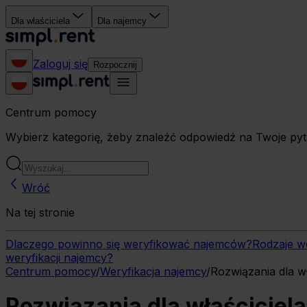
Dla właściciela
Dla najemcy
Zaloguj się
Rozpocznij
Centrum pomocy
Wybierz kategorię, żeby znaleźć odpowiedź na Twoje pyt
Wróć
Na tej stronie
Dlaczego powinno się weryfikować najemców?
Rodzaje w
weryfikacji najemcy?
Centrum pomocy
/
Weryfikacja najemcy
/
Rozwiązania dla wła
Rozwiązania dla właściciela 