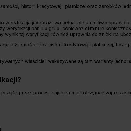
mości, historii kredytowej i płatniczej oraz zarobków jed
o weryfikacja jednorazowa pełna, ale umożliwia sprawdzen
zy weryfikacji par lub grup, ponieważ eliminuje konieczno
 wynik tej weryfikacji również uprawnia do zniżki na ubez
ę tożsamości oraz historii kredytowej i płatniczej, bez s
prywatnych właścicieli wskazywane są tam warianty jedno
ikacji?
 przejść przez proces, najemca musi otrzymać zaproszenie
i.