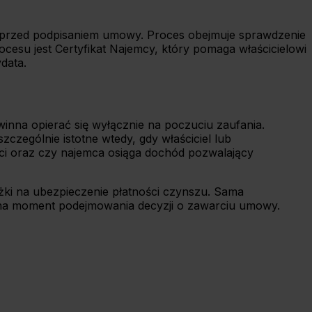
y przed podpisaniem umowy. Proces obejmuje sprawdzenie
ocesu jest Certyfikat Najemcy, który pomaga właścicielowi
data.
inna opierać się wyłącznie na poczuciu zaufania.
czególnie istotne wtedy, gdy właściciel lub
ości oraz czy najemca osiąga dochód pozwalający
żki na ubezpieczenie płatności czynszu. Sama
z”, na moment podejmowania decyzji o zawarciu umowy.