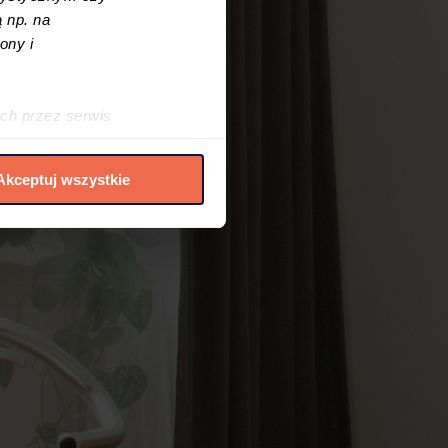
 np. na
ony i
ch przez serwis
h cookies i podobnych
Akceptuj wszystkie
elić zgód na
 czasie. W tym celu
.