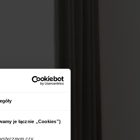
egóły
ywamy je łącznie „Cookies”)
tystycznym czy