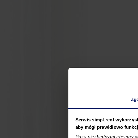
Zg
Serwis simpl.rent wykorzyst
aby mógł prawidłowo funkc
Poza niezbędnymi chcemy wy