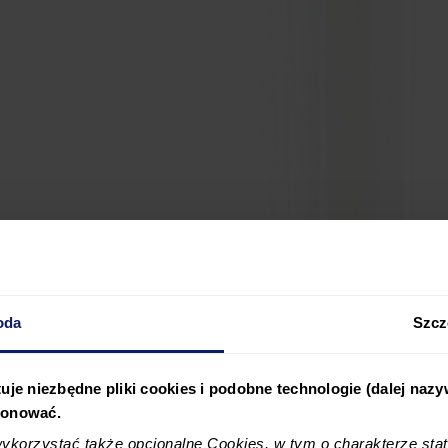
oda
Szcz
uje niezbędne pliki cookies i podobne technologie (dalej naz
jonować.
korzystać także opcjonalne Cookies, w tym o charakterze sta