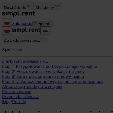
Dla właściciela
Dla najemcy
Zaloguj się
Rozpocznij
Z artykułu dowiesz się…
Spis treści
Z artykułu dowiesz się…
Etap 1: Przygotowanie do bezpiecznego wynajmu
Etap 2: Poszukiwania i weryfikacja najemcy
Etap 3: Zaraz po podpisaniu umowy najmu
Etap 4: Zakończenie umowy najmu i zmiana najemcy
Aktualizacja wiedzy o wynajmie
Podsumowanie
Przeczytaj również
Blog
/
Porady