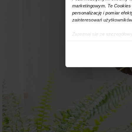
marketingowym. Te Cookies z
personalizację i pomiar efek
zainteresowań użytkowników
Zapoznaj się ze szczegółow
simpl.rent, które znajdują si
technologiach.
Umożliwiamy Ci dostosowanie
wykorzystanie innych niż n
wybierz czarny przycisk zna