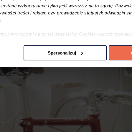
ostaną wykorzystane tylko jeśli wyrazisz na to zgodę. Pozwolą
tywności treści i reklam czy prowadzenie statystyk odwiedzin str
.
ymi informacjami na temat wszystkich Cookies wykorzystywany
ę w
Polityce cookies
oraz w
Szczegółowej informacji o plikac
Spersonalizuj
 preferencji poprzez użycie opcji „spersonalizuj” –możesz udzi
iezbędne Cookies. Zgody możesz zmienić lub wycofać w każdym
jdujący się w lewym dolnym rogu na każdej z naszych podstron