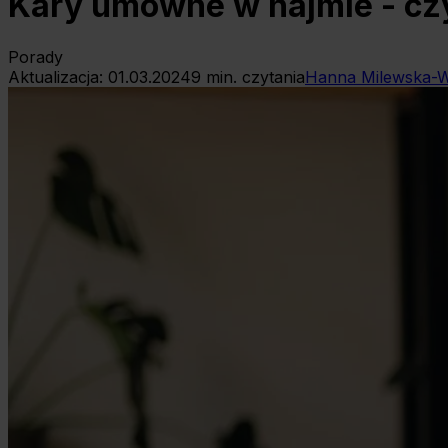
Kary umowne w najmie - cz
Porady
Aktualizacja:
01.03.2024
9
min. czytania
Hanna Milewska-W