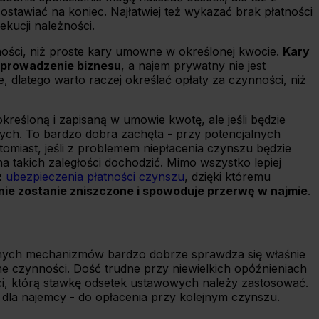
stawiać na koniec. Najłatwiej też wykazać brak płatności
kucji należności.
ości, niż proste kary umowne w określonej kwocie.
Kary
 prowadzenie biznesu
, a najem prywatny nie jest
 dlatego warto raczej określać opłaty za czynności, niż
eśloną i zapisaną w umowie kwotę, ale jeśli będzie
tych. To bardzo dobra zachęta - przy potencjalnych
atomiast, jeśli z problemem niepłacenia czynszu będzie
a takich zaległości dochodzić. Mimo wszystko lepiej
z
ubezpieczenia płatności czynszu
, dzięki któremu
anie zostanie zniszczone i spowoduje przerwę w najmie
.
isanych mechanizmów bardzo dobrze sprawdza się właśnie
ne czynności. Dość trudne przy niewielkich opóźnieniach
ci, którą stawkę odsetek ustawowych należy zastosować.
 dla najemcy - do opłacenia przy kolejnym czynszu.