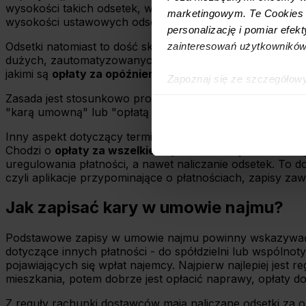
wysokości takich odsetek, w zależności od typu zobowiąza
marketingowym. Te Cookies z
wysokości ustawowych odsetek w czasie.
personalizację i pomiar efek
Odsetki natomiast to dość skomplikowane narzędzie - sam
zainteresowań użytkowników
dużych, zautomatyzowanych systemach do masowych płat
jakimi są
opłaty za opóźnienie
lub
kary umowne
.
Zapoznaj się ze szczegółow
simpl.rent, które znajdują si
Zasada jest stosunkowo prosta - jeśli kwota czynszu ni
"karą umowną" lub "opłatą za opóźnienie". Jej wysokoś
technologiach.
Inny aspekt dotyczący terminowej płatności, który moż
Umożliwiamy Ci dostosowanie
Chodzi o
opłaty za wszelkie czynności związane z zale
wykorzystanie innych niż n
uregulowania płatności, a nawet naliczanie odsetek. To 
czyli aplikacje przypominające o płatnościach, zapisy z
wybierz czarny przycisk zna
Jak zapisać kary w umowie najmu?
Podstawowe zapisy w umowie najmu powinny wskazyw
dotyczące innych płatności - do spółdzielni lub wspólnot
pojawiających się wpłat najemcy. Najpierw najlepiej jes
mieszkania, potem dobrze jest opłacić naprawy, opłaty 
Z reguły rachunki dostawców mają naliczane odsetki za op