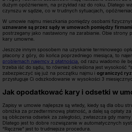
dużym opóźnieniem, na przykład raz do roku. Dlatego wart
czynszu w sądzie, co w trudnych sytuacjach, opóźnieniac
W umowie najmu mieszkania pomiędzy osobami fizycznymi,
uznawane są przez sądy w umowach pomiędzy firmami, 
postrzegany jako nastawiony na zarabianie. Obie strony p
kary umowne.
Jeszcze innym sposobem na uzyskanie terminowego opłaca
płacony z góry, do końca poprzedniego miesiąca, to naje
problemach najemcy z płatnością
, od razu wiadomo ile bę
trzeba iść do sądu, to również określona jest wysokość 
zabezpieczyć się już na początku najmu i
ograniczyć ryz
przysługuje Ci odszkodowanie w wysokości 3 miesięczn
Jak opodatkować kary i odsetki w u
Zapisy w umowie najlepsze są wtedy, kiedy są dla obu s
obniżka za przedterminową płatność, a dalej są opłaty z
są obliczenia odsetek za zaległości, zwłaszcza gdy mam
Dlatego jest to dobre rozwiązanie w automatycznych syst
“Ręcznie” jest to trudniejsza procedura.