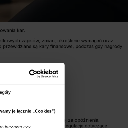
owania kar.
atkowych zapisów, zmian, określenie wymagań oraz
o przewidziane są kary finansowe, podczas gdy nagrody
egóły
ywamy je łącznie „Cookies”)
są rozmaite kary, najczęściej za opóźnienia.
ie
. Ogólnie istnieją ustawowe regulacje dotyczące
tystycznym czy