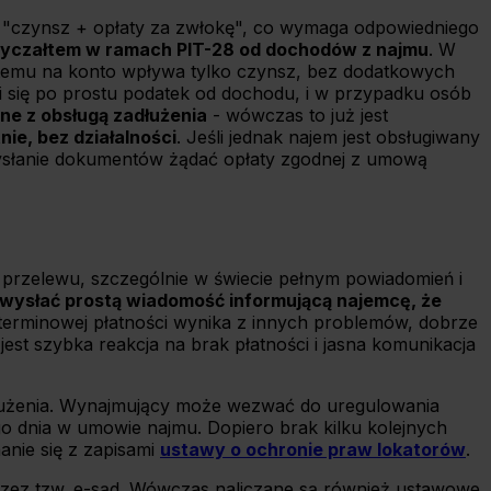
b "czynsz + opłaty za zwłokę", co wymaga odpowiedniego
ryczałtem w ramach PIT-28 od dochodów z najmu
. W
ki temu na konto wpływa tylko czynsz, bez dodatkowych
i się po prostu podatek od dochodu, i w przypadku osób
ne z obsługą zadłużenia
- wówczas to już jest
ie, bez działalności
. Jeśli jednak najem jest obsługiwany
 wysłanie dokumentów żądać opłaty zgodnej z umową
 przelewu, szczególnie w świecie pełnym powiadomień i
wysłać prostą wiadomość informującą najemcę, że
k terminowej płatności wynika z innych problemów, dobrze
jest szybka reakcja na brak płatności i jasna komunikacja
adłużenia. Wynajmujący może wezwać do uregulowania
o dnia w umowie najmu. Dopiero brak kilku kolejnych
anie się z zapisami
ustawy o ochronie praw lokatorów
.
zez tzw. e-sąd. Wówczas naliczane są również ustawowe