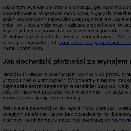
Większym wyzwaniem staje się sytuacja, gdy najemca dok
opodatkowania. Większość osób wynajmujących mieszkani
takich przypadkach najbezpieczniejszą opcją jest udziel
opłat, co ułatwia późniejsze rozliczenie podatkowe. W 
fizycznych i przy prowadzeniu działalności gospodarczej
działalność, podlega fakturowaniu, opodatkowaniu VAT i 
przez profesjonalistę lub
firmę zarządzającą nieruchomoś
najmu i cennikiem.
Jak dochodzić płatności za wynajem
Niektóre trudności z płatnościami wynikają po prostu z 
przypomnień o płatnościach. W prywatnym najmie rzadko
czynsz nie został zapłacony w terminie
i zapytać, kiedy
jest, jeśli najemca przekaże takie wiadomości, uprzedzi 
pomiędzy wynajmującym i najemcą.
Jeśli nie ma pewności co do regularności płatności, wa
zaległych należności nawet bez oczekiwania na dodatkow
płatności i brak kontaktu może być podstawą do
wypowie
Wynajmujący może dochodzić płatności czynszu w ramac