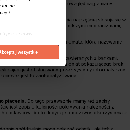
ządowych kalkulatorów
, które uwzględniają zmiany
 np. na
ony i
lematyczne. Takie rozwiązania najczęściej stosuje się w
ściej można spotkać się z prostszymi mechanizmami,
ch przez serwis
h cookies i podobnych
oże zostać naliczona dodatkowa opłata, którą nazywamy
pisów w umowie.
Akceptuj wszystkie
ktyk stosowanych w umowach zawieranych z bankami.
elić zgód na
owanie i przesłanie zestawienia opłat pokazującego brak
 czasie. W tym celu
eśli najem jest obsługiwany przez systemy informatyczne,
- ponieważ jest to zautomatyzowane.
.
go płacenia
. Do tego przeważnie mamy też zapisy
ście jest zapis o kolejności pokrywania należności z
ych dostawców, bo to decyduje o możliwości korzystania z
obnie spółdzielnie mogą naliczać odsetki, ale też z