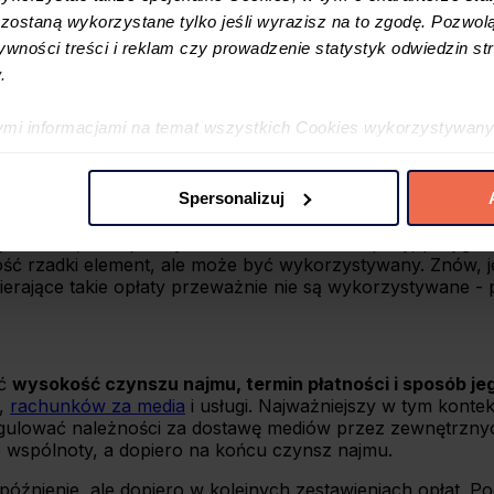
nia i tego, kto jest płatnikiem. Można korzystać nawet z
r
ostaną wykorzystane tylko jeśli wyrazisz na to zgodę. Pozwolą
tywności treści i reklam czy prowadzenie statystyk odwiedzin str
odzielne wyliczanie groszy czy zaokrąglenia mogą być prob
.
ności. Można z tego korzystać, ale w umowach najmu czę
ymi informacjami na temat wszystkich Cookies wykorzystywany
ę w
Polityce cookies
oraz w
Szczegółowej informacji o plikac
e zostanie uregulowana na koncie w ustalonym terminie, m
ć może wynosić od 50 do 200 złotych, w zależności od za
Spersonalizuj
e być uwzględniony w umowie najmu, jest podobny do pra
 preferencji poprzez użycie opcji „spersonalizuj” –możesz udzi
głościami
, takie jak wysłanie wezwania do zapłaty, przygot
iezbędne Cookies. Zgody możesz zmienić lub wycofać w każdym
dość rzadki element, ale może być wykorzystywany. Znów, j
awierające takie opłaty przeważnie nie są wykorzystywane 
jdujący się w lewym dolnym rogu na każdej z naszych podstron
ać
wysokość czynszu najmu, termin płatności i sposób je
y,
rachunków za media
i usługi. Najważniejszy w tym kontek
t regulować należności za dostawę mediów przez zewnętrzn
do wspólnoty, a dopiero na końcu czynsz najmu.
óźnienie, ale dopiero w kolejnych zestawieniach opłat. Pod