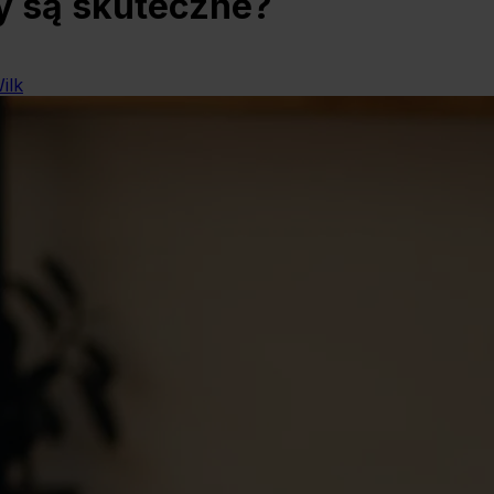
y są skuteczne?
ilk