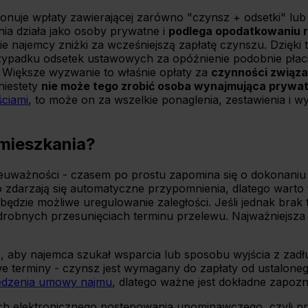
onuje wpłaty zawierającej zarówno "czynsz + odsetki" lu
a działa jako osoby prywatne i
podlega opodatkowaniu 
enie najemcy zniżki za wcześniejszą zapłatę czynszu. Dzię
przypadku odsetek ustawowych za opóźnienie podobnie płac
. Większe wyzwanie to właśnie opłaty za
czynności związa
niestety
nie może tego zrobić osoba wynajmująca prywatn
ciami
, to może on za wszelkie ponaglenia, zestawienia i
 mieszkania?
nieuważności - czasem po prostu zapomina się o dokonaniu
 zdarzają się automatyczne przypomnienia, dlatego warto
 będzie możliwe uregulowanie zaległości. Jeśli jednak bra
o drobnych przesunięciach terminu przelewu. Najważniejsza 
rto, aby najemca szukał wsparcia lub sposobu wyjścia z z
e terminy - czynsz jest wymagany do zapłaty od ustaloneg
dzenia umowy najmu
, dlatego ważne jest dokładne zapozn
h elektronicznego postępowania upominawczego, czyli pr