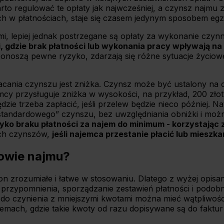
o regulować te opłaty jak najwcześniej, a czynsz najmu zo
h w płatnościach, staje się czasem jedynym sposobem egze
 lepiej jednak postrzegane są opłaty za wykonanie czynn
gdzie brak płatności lub wykonania pracy wpływają na
onoszą pewne ryzyko, zdarzają się różne sytuacje życiowe,
nia czynszu jest zniżka. Czynsz może być ustalony na okr
mcy przysługuje zniżka w wysokości, na przykład, 200 zło
dzie trzeba zapłacić, jeśli przelew będzie nieco później. N
“standardowego” czynszu, bez uwzględniania obniżki i możn
yko braku płatności za najem do minimum - korzystając 
ych czynszów,
jeśli najemca przestanie płacić lub mieszk
mowie najmu?
tron zrozumiałe i łatwe w stosowaniu. Dlatego z wyżej op
a przypomnienia, sporządzanie zestawień płatności i podob
y do czynienia z mniejszymi kwotami można mieć wątpliwoś
emach, gdzie takie kwoty od razu dopisywane są do faktur