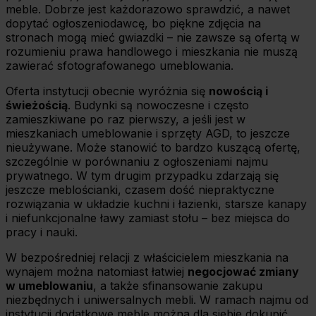
meble. Dobrze jest każdorazowo sprawdzić, a nawet
dopytać ogłoszeniodawcę, bo piękne zdjęcia na
stronach mogą mieć gwiazdki – nie zawsze są ofertą w
rozumieniu prawa handlowego i mieszkania nie muszą
zawierać sfotografowanego umeblowania.
Oferta instytucji obecnie wyróżnia się
nowością i
świeżością
. Budynki są nowoczesne i często
zamieszkiwane po raz pierwszy, a jeśli jest w
mieszkaniach umeblowanie i sprzęty AGD, to jeszcze
nieużywane. Może stanowić to bardzo kuszącą ofertę,
szczególnie w porównaniu z ogłoszeniami najmu
prywatnego. W tym drugim przypadku zdarzają się
jeszcze meblościanki, czasem dość niepraktyczne
rozwiązania w układzie kuchni i łazienki, starsze kanapy
i niefunkcjonalne ławy zamiast stołu – bez miejsca do
pracy i nauki.
W bezpośredniej relacji z właścicielem mieszkania na
wynajem można natomiast łatwiej
negocjować zmiany
w umeblowaniu
, a także sfinansowanie zakupu
niezbędnych i uniwersalnych mebli. W ramach najmu od
instytucji dodatkowe meble można dla siebie dokupić,