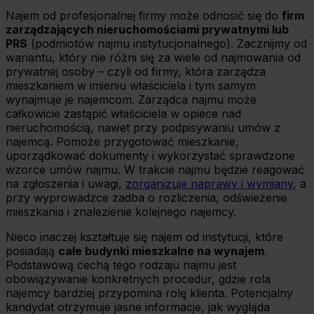
Najem od profesjonalnej firmy może odnosić się do
firm
zarządzających nieruchomościami prywatnymi lub
PRS
(podmiotów najmu instytucjonalnego). Zacznijmy od
wariantu, który nie różni się za wiele od najmowania od
prywatnej osoby – czyli od firmy, która zarządza
mieszkaniem w imieniu właściciela i tym samym
wynajmuje je najemcom. Zarządca najmu może
całkowicie zastąpić właściciela w opiece nad
nieruchomością, nawet przy podpisywaniu umów z
najemcą. Pomoże przygotować mieszkanie,
uporządkować dokumenty i wykorzystać sprawdzone
wzorce umów najmu. W trakcie najmu będzie reagować
na zgłoszenia i uwagi,
zorganizuje naprawy i wymiany
, a
przy wyprowadzce zadba o rozliczenia, odświeżenie
mieszkania i znalezienie kolejnego najemcy.
Nieco inaczej kształtuje się najem od instytucji, które
posiadają
całe budynki mieszkalne na wynajem
.
Podstawową cechą tego rodzaju najmu jest
obowiązywanie konkretnych procedur, gdzie rola
najemcy bardziej przypomina rolę klienta. Potencjalny
kandydat otrzymuje jasne informacje, jak wygląda