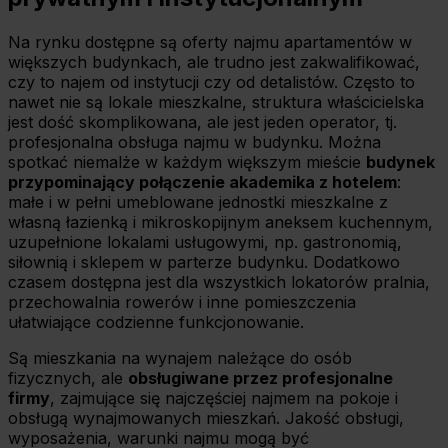
Na rynku dostępne są oferty najmu apartamentów w
większych budynkach, ale trudno jest zakwalifikować,
czy to najem od instytucji czy od detalistów. Często to
nawet nie są lokale mieszkalne, struktura właścicielska
jest dość skomplikowana, ale jest jeden operator, tj.
profesjonalna obsługa najmu w budynku. Można
spotkać niemalże w każdym większym mieście
budynek
przypominający połączenie akademika z hotelem
:
małe i w pełni umeblowane jednostki mieszkalne z
własną łazienką i mikroskopijnym aneksem kuchennym,
uzupełnione lokalami usługowymi, np. gastronomią,
siłownią i sklepem w parterze budynku. Dodatkowo
czasem dostępna jest dla wszystkich lokatorów pralnia,
przechowalnia rowerów i inne pomieszczenia
ułatwiające codzienne funkcjonowanie.
Są mieszkania na wynajem należące do osób
fizycznych, ale
obsługiwane przez profesjonalne
firmy
, zajmujące się najczęściej najmem na pokoje i
obsługą wynajmowanych mieszkań. Jakość obsługi,
wyposażenia, warunki najmu mogą być