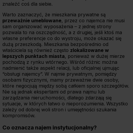
znaleźć coś dla siebie.
Warto zaznaczyć, że mieszkania prywatne są
przeważnie umeblowane
, przez co najemca nie musi
sam organizować wyposażenia – z jednej strony
pozwala to na oszczędność, a z drugiej, jeśli ktoś ma
własne preferencje co do wystroju, może okazać się
dużą przeszkodą. Mieszkania bezpośrednio od
właściciela są również często
zlokalizowane w
lepszych punktach miasta
, ponieważ w dużej mierze
pochodzą z rynku wtórnego. Wśród różnic można
nadmienić także aspekt relacji, lub oficjalnej ujmując
“obsługi najemcy”. W najmie prywatnym, pomiędzy
osobami fizycznymi, mamy przeważnie dwie osoby,
które negocjują między sobą całkiem sporo szczegółów.
Nie są jednak ekspertami od prawa najmu lub
zarządzania nieruchomości, dlatego zdarzają się
sytuacje, w których łatwo o nieporozumienia. Wszystko
zależy od dobrej woli stron i umiejętności szukania
kompromisów.
Co oznacza najem instytucjonalny?