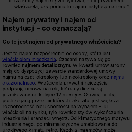
Na który najem się zdecydować – od prywatnego
właściciela, czy podmiotu najmu instytucjonalnego?
Najem prywatny i najem od
instytucji – co oznaczają?
Co to jest najem od prywatnego właściciela?
Jest to najem bezpośrednio od osoby, która jest
właścicielem mieszkania
. Czasami nazywa się go
również
najmem detalicznym
. W kwestii umów strony
mają do dyspozycji zawarcie standardowej umowy
najmu na czas określony lub nieokreślony oraz
najmu
okazjonalnego
. Właściciele prywatni najczęściej
podpisują umowy na rok, które cyklicznie są
przedłużane na kolejne 12 miesięcy. Główną cechą
postrzeganą przez niektórych jako atut jest większa
różnorodność nieruchomości na wynajem – ilu
właścicieli na rynku, tyle również stylów wykończenia
mieszkania i aranżacji wnętrz. Od klimatycznego motywu
industrialnego, po minimalistyczne umeblowanie do
urokliwego klimatu retro. Każdy z najemców może