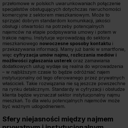
przełomowe w polskich uwarunkowaniach połączenie
specjalistów obsługujących dotychczas nieruchomości
komercyjne z sektorem mieszkaniowym. Może to
sprzyjać dobrym standardom komunikacji, jakości
obsługi i otwartości na potrzeby potencjalnych
najemców na etapie podpisywania umowy i potem w
trakcie najmu. Instytucje wprowadzają do sektora
mieszkaniowego
nowoczesne sposoby kontaktu
i
przekazywania informacji. Mamy już banki w smartfonie,
więc
cyfryzacja umów najmu, rozliczania mediów i
możliwości zgłaszania usterek
oraz zamawiania
dodatkowych usług wydaje się realna do wprowadzenia
– w najbliższym czasie to będzie odróżniać najem
instytucjonalny od tego oferowanego przez prywatnych
właścicieli. Takie rozwiązania nie są jeszcze powszechne
na rynku detalicznym. Standardy w cyfryzacji i obsłudze
klienta będzie wyznaczał sektor instytucjonalny najmu
mieszkań. To dla wielu potencjalnych najemców może
być ważnym udogodnieniem.
Sfery niejasności między najmem
prywatnym i instytucjonalnym