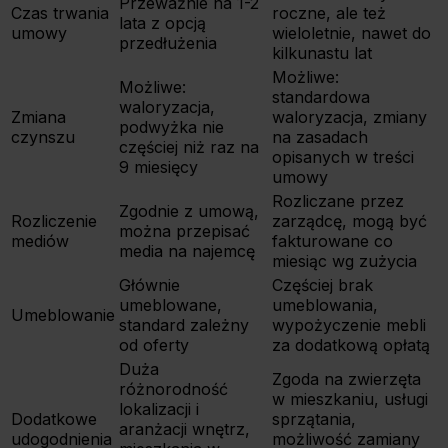
Przeważnie na 1-2
Czas trwania
roczne, ale też
lata z opcją
umowy
wieloletnie, nawet do
przedłużenia
kilkunastu lat
Możliwe:
Możliwe:
standardowa
waloryzacja,
Zmiana
waloryzacja, zmiany
podwyżka nie
czynszu
na zasadach
częściej niż raz na
opisanych w treści
9 miesięcy
umowy
Rozliczane przez
Zgodnie z umową,
Rozliczenie
zarządcę, mogą być
można przepisać
mediów
fakturowane co
media na najemcę
miesiąc wg zużycia
Głównie
Częściej brak
umeblowane,
umeblowania,
Umeblowanie
standard zależny
wypożyczenie mebli
od oferty
za dodatkową opłatą
Duża
Zgoda na zwierzęta
różnorodność
w mieszkaniu, usługi
lokalizacji i
Dodatkowe
sprzątania,
aranżacji wnętrz,
udogodnienia
możliwość zamiany