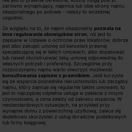
Nie jest to prawnie określone, koszty mogą pokryć
zarówno wynajmujący, najemca lub obie strony najmu
okazjonalnego po połowie - należy to wcześniej
uzgodnić.
Ze względu na to, że najem okazjonalny
pozwala na
inne regulowanie obowiązków stron
, niż jest to
zapisane w Ustawie o ochronie praw lokatorów, dobrze
jest albo zakupić umowę od kancelarii prawnej
specjalizującej się w takich umowach, albo dopasować
lub nawet skonstruować taką umowę odpowiednią do
własnych potrzeb i preferencji. Szczególnie przy
rozpoczynaniu najmu warto stworzyć możliwość
konsultowania zapisów z prawnikiem
. Jeśli korzysta
się ze wsparcia pośrednika nieruchomości lub zarządcy
najmu, który zajmuje się regularnie takimi umowami, to
jest to najczęściej odpłatna usługa w pakiecie z innymi
czynnościami, a cena zależy od zakresu wsparcia. W
niestandardowych sytuacjach, na przykład przy
wynajmie domu z powierzchnią użytkową, zaleca się
dodatkowo skorzystać z usług doradców podatkowych
lub firmy księgowej.