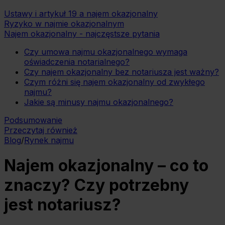
Ustawy i artykuł 19 a najem okazjonalny
Ryzyko w najmie okazjonalnym
Najem okazjonalny - najczęstsze pytania
Czy umowa najmu okazjonalnego wymaga
oświadczenia notarialnego?
Czy najem okazjonalny bez notariusza jest ważny?
Czym różni się najem okazjonalny od zwykłego
najmu?
Jakie są minusy najmu okazjonalnego?
Podsumowanie
Przeczytaj również
Blog
/
Rynek najmu
Najem okazjonalny – co to
znaczy? Czy potrzebny
jest notariusz?