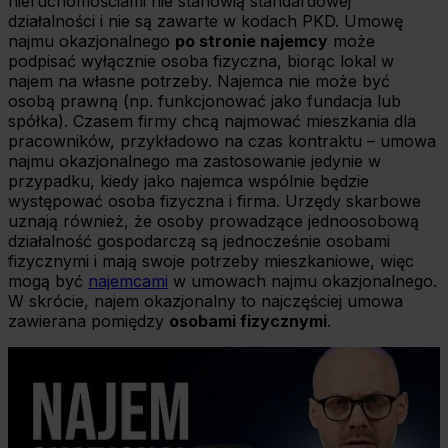
nieruchomościami nie stanowią standardowej
działalności i nie są zawarte w kodach PKD. Umowę
najmu okazjonalnego
po stronie najemcy
może
podpisać wyłącznie osoba fizyczna, biorąc lokal w
najem na własne potrzeby. Najemca nie może być
osobą prawną (np. funkcjonować jako fundacja lub
spółka). Czasem firmy chcą najmować mieszkania dla
pracowników, przykładowo na czas kontraktu – umowa
najmu okazjonalnego ma zastosowanie jedynie w
przypadku, kiedy jako najemca wspólnie będzie
występować osoba fizyczna i firma. Urzędy skarbowe
uznają również, że osoby prowadzące jednoosobową
działalność gospodarczą są jednocześnie osobami
fizycznymi i mają swoje potrzeby mieszkaniowe, więc
mogą być
najemcami
w umowach najmu okazjonalnego.
W skrócie, najem okazjonalny to najczęściej umowa
zawierana pomiędzy
osobami fizycznymi
.