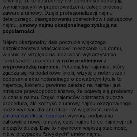
również, że to pośrednicy nieruchomości pomagają
wynajmującym w przeprowadzeniu całego procesu
zawarcia umowy. Dzięki profesjonalizacji najmu
detalicznego, zaangażowaniu pośredników i zarządców
najmu,
umowy najmu okazjonalnego zyskują na
popularności
.
Najem okazjonalny daje poczucie większego
bezpieczeństwa właścicielowi mieszkania lub domu,
właśnie ze względu na możliwość wykorzystania
“szybszych” procedur
w razie problemów z
wyprowadzką najemcy
. Potencjalny najemca, który
zgadza się na dodatkowe kroki, wizytę u notariusza i
podpisanie aktu notarialnego o poważnym tytule to
najemca, któremu powinno zależeć na najmie i jest
mniejsze prawdopodobieństwo, że pojawią się problemy
w czasie najmu. Część najemców odstrasza dłuższa
procedura, ale korzyść z umowy najmu okazjonalnego
może wynikać dla obu stron. W większości umów
zmiana wysokości czynszu
wymaga podpisania
całkowicie nowej umowy, czas najmu to co najmniej rok,
a często dłużej. Daje to najemcom większą stabilność,
niż w przypadku “zwykłych” umów najmu.