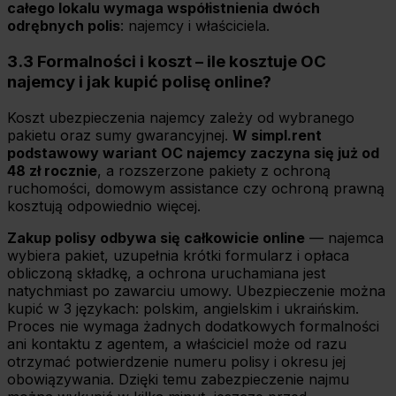
całego lokalu wymaga współistnienia dwóch
odrębnych polis
: najemcy i właściciela.
3.3 Formalności i koszt – ile kosztuje OC
najemcy i jak kupić polisę online?
Koszt ubezpieczenia najemcy zależy od wybranego
pakietu oraz sumy gwarancyjnej.
W simpl.rent
podstawowy wariant OC najemcy zaczyna się już od
48 zł rocznie
, a rozszerzone pakiety z ochroną
ruchomości, domowym assistance czy ochroną prawną
kosztują odpowiednio więcej.
Zakup polisy odbywa się całkowicie online
— najemca
wybiera pakiet, uzupełnia krótki formularz i opłaca
obliczoną składkę, a ochrona uruchamiana jest
natychmiast po zawarciu umowy. Ubezpieczenie można
kupić w 3 językach: polskim, angielskim i ukraińskim.
Proces nie wymaga żadnych dodatkowych formalności
ani kontaktu z agentem, a właściciel może od razu
otrzymać potwierdzenie numeru polisy i okresu jej
obowiązywania. Dzięki temu zabezpieczenie najmu