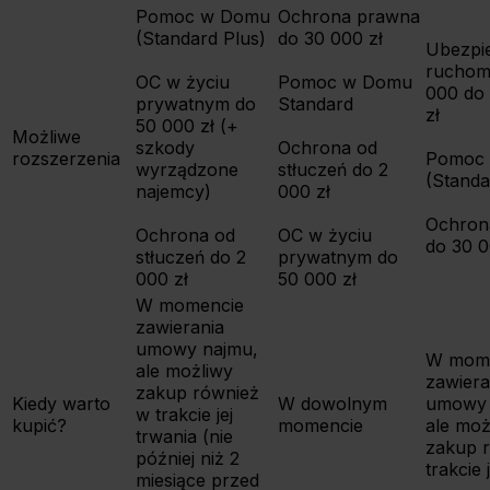
Pomoc w Domu
Ochrona prawna
(Standard Plus)
do 30 000 zł
Ubezpi
ruchom
OC w życiu
Pomoc w Domu
000 do
prywatnym do
Standard
zł
50 000 zł (+
Możliwe
szkody
Ochrona od
rozszerzenia
Pomoc
wyrządzone
stłuczeń do 2
(Standa
najemcy)
000 zł
Ochron
Ochrona od
OC w życiu
do 30 0
stłuczeń do 2
prywatnym do
000 zł
50 000 zł
W momencie
zawierania
umowy najmu,
W mom
ale możliwy
zawiera
zakup również
Kiedy warto
W dowolnym
umowy 
w trakcie jej
kupić?
momencie
ale moż
trwania (nie
zakup 
później niż 2
trakcie 
miesiące przed