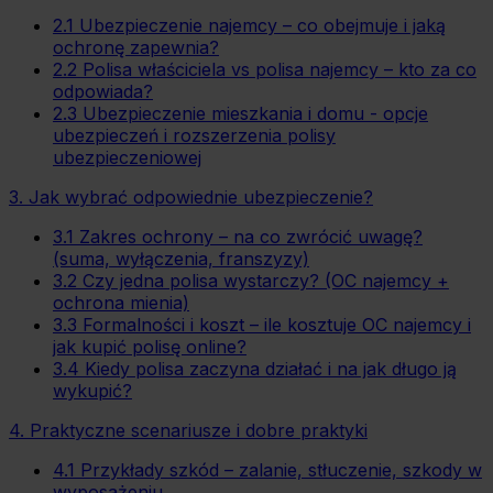
2.1 Ubezpieczenie najemcy – co obejmuje i jaką
ochronę zapewnia?
2.2 Polisa właściciela vs polisa najemcy – kto za co
odpowiada?
2.3 Ubezpieczenie mieszkania i domu - opcje
ubezpieczeń i rozszerzenia polisy
ubezpieczeniowej
3. Jak wybrać odpowiednie ubezpieczenie?
3.1 Zakres ochrony – na co zwrócić uwagę?
(suma, wyłączenia, franszyzy)
3.2 Czy jedna polisa wystarczy? (OC najemcy +
ochrona mienia)
3.3 Formalności i koszt – ile kosztuje OC najemcy i
jak kupić polisę online?
3.4 Kiedy polisa zaczyna działać i na jak długo ją
wykupić?
4. Praktyczne scenariusze i dobre praktyki
4.1 Przykłady szkód – zalanie, stłuczenie, szkody w
wyposażeniu