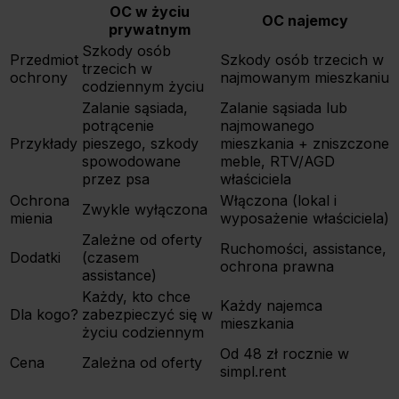
OC w życiu
OC najemcy
prywatnym
Szkody osób
Przedmiot
Szkody osób trzecich w
trzecich w
ochrony
najmowanym mieszkaniu
codziennym życiu
Zalanie sąsiada,
Zalanie sąsiada lub
potrącenie
najmowanego
Przykłady
pieszego, szkody
mieszkania + zniszczone
spowodowane
meble, RTV/AGD
przez psa
właściciela
Ochrona
Włączona (lokal i
Zwykle wyłączona
mienia
wyposażenie właściciela)
Zależne od oferty
Ruchomości, assistance,
Dodatki
(czasem
ochrona prawna
assistance)
Każdy, kto chce
Każdy najemca
Dla kogo?
zabezpieczyć się w
mieszkania
życiu codziennym
Od 48 zł rocznie w
Cena
Zależna od oferty
simpl.rent