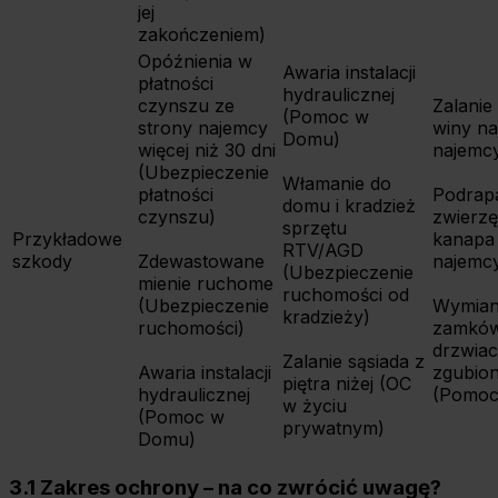
jej
zakończeniem)
Opóźnienia w
Awaria instalacji
płatności
hydraulicznej
czynszu ze
Zalanie
(Pomoc w
strony najemcy
winy n
Domu)
więcej niż 30 dni
najemc
(Ubezpieczenie
Włamanie do
płatności
Podrap
domu i kradzież
czynszu)
zwierz
sprzętu
Przykładowe
kanapa
RTV/AGD
szkody
Zdewastowane
najemc
(Ubezpieczenie
mienie ruchome
ruchomości od
(Ubezpieczenie
Wymia
kradzieży)
ruchomości)
zamkó
drzwiac
Zalanie sąsiada z
Awaria instalacji
zgubion
piętra niżej (OC
hydraulicznej
(Pomoc
w życiu
(Pomoc w
prywatnym)
Domu)
3.1 Zakres ochrony – na co zwrócić uwagę?