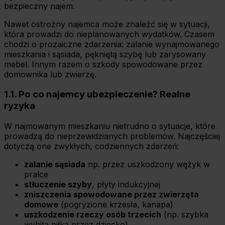
bezpieczny najem.
Nawet ostrożny najemca może znaleźć się w sytuacji,
która prowadzi do nieplanowanych wydatków. Czasem
chodzi o prozaiczne zdarzenia: zalanie wynajmowanego
mieszkania i sąsiada, pękniętą szybę lub zarysowany
mebel. Innym razem o szkody spowodowane przez
domownika lub zwierzę.
1.1. Po co najemcy ubezpieczenie? Realne
ryzyka
W najmowanym mieszkaniu nietrudno o sytuacje, które
prowadzą do nieprzewidzianych problemów. Najczęściej
dotyczą one zwykłych, codziennych zdarzeń:
zalanie sąsiada
np. przez uszkodzony wężyk w
pralce
stłuczenie szyby
, płyty indukcyjnej
zniszczenia spowodowane przez zwierzęta
domowe
(pogryzione krzesła, kanapa)
uszkodzenie rzeczy osób trzecich
(np. szybka
wybita piłką przez dziecko)