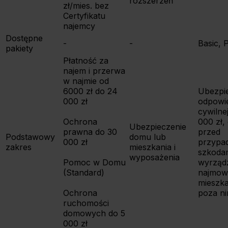
rozszerzeń
zł/mies. bez
Certyfikatu
najemcy
Dostępne
-
-
Basic, P
pakiety
Płatność za
najem i przerwa
w najmie od
6000 zł do 24
Ubezpi
000 zł
odpowie
cywilne
Ochrona
000 zł,
Ubezpieczenie
prawna do 30
przed
Podstawowy
domu lub
000 zł
przypa
zakres
mieszkania i
szkoda
wyposażenia
Pomoc w Domu
wyrząd
(Standard)
najmo
mieszka
Ochrona
poza n
ruchomości
domowych do 5
000 zł