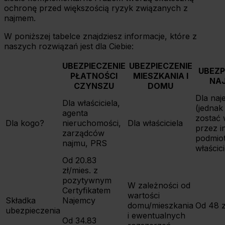
ochronę przed większością ryzyk związanych z
najmem.
W poniższej tabelce znajdziesz informacje, które z
naszych rozwiązań jest dla Ciebie:
UBEZPIECZENIE
UBEZPIECZENIE
UBEZP
PŁATNOŚCI
MIESZKANIA I
NA
CZYNSZU
DOMU
Dla na
Dla właściciela,
(jedna
agenta
zostać
Dla kogo?
nieruchomości,
Dla właściciela
przez i
zarządców
podmiot
najmu, PRS
właścici
Od 20.83
zł/mies. z
pozytywnym
W zależności od
Certyfikatem
wartości
Składka
Najemcy
domu/mieszkania
Od 48 z
ubezpieczenia
i ewentualnych
Od 34.83