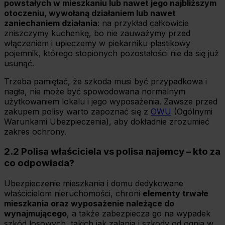
powstałych w mieszkaniu lub nawet jego najbliższym
otoczeniu, wywołaną działaniem lub nawet
zaniechaniem działania
: na przykład całkowicie
zniszczymy kuchenkę, bo nie zauważymy przed
włączeniem i upieczemy w piekarniku plastikowy
pojemnik, którego stopionych pozostałości nie da się już
usunąć.
Trzeba pamiętać, że szkoda musi być przypadkowa i
nagła, nie może być spowodowana normalnym
użytkowaniem lokalu i jego wyposażenia. Zawsze przed
zakupem polisy warto zapoznać się z
OWU
(Ogólnymi
Warunkami Ubezpieczenia), aby dokładnie zrozumieć
zakres ochrony.
2.2 Polisa właściciela vs polisa najemcy – kto za
co odpowiada?
Ubezpieczenie mieszkania i domu dedykowane
właścicielom nieruchomości, chroni
elementy trwałe
mieszkania oraz wyposażenie należące do
wynajmującego
, a także zabezpiecza go na wypadek
szkód losowych, takich jak zalania i szkody od ognia w