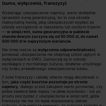
(suma, wyłączenia, franszyzy)
Wybierając ubezpieczenie najemcy, warto dokładnie
sprawdzić sumę gwarancyjną, bo to ona określa
maksymalną kwotę, jaką ubezpieczyciel wypłaci za
szkody wyrządzone w mieszkaniu lub osobom trzecim
—
w simpl.rent, suma gwarancyjna w pakiecie
standardowym zaczyna się od 50 000 zł, do nawet
500 000 zł w najwyższym wariancie.
Nie mniej ważne są
wyłączenia odpowiedzialności
,
ponieważ ubezpieczenia nie obejmują szkód ujętych w
wyłączeniach w OWU. Zazwyczaj są to szkody
wynikające z normalnego zużycia, działania umyślnego
czy braku prawidłowego zabezpieczenia lokalu.
Z kolei franszyzy i udziały własne mogą decydować o
tym,
jaka część kosztów pozostaje po stronie
najemcy
, dlatego przed zakupem warto porównać, czy
polisa zawiera takie zapisy i w jakiej wysokości - lub po
prostu skorzystać z ubezpieczenia w simpl.rent, gdzie
franszyzy nie ma. Im lepiej dopasowany zakres
ochrony, tym większa pewność, że ochrona zadziała w