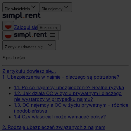
Dla właściciela
Dla najemcy
Zaloguj się
Rozpocznij
Z artykułu dowiesz się…
Spis treści
Z artykułu dowiesz się…
1. Ubezpieczenia w najmie – dlaczego są potrzebne?
1.1. Po co najemcy ubezpieczenie? Realne ryzyka
1.2. Jak działa OC w życiu prywatnym i dlaczego
nie wystarczy w przypadku najmu?
1.3. OC najemcy a OC w życiu prywatnym – różnice
i podobieństwa
1.4 Czy właściciel może wymagać polisy?
2. Rodzaje ubezpieczeń związanych z najmem