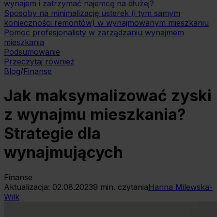
wynajem i zatrzymać najemcę na dłużej?
Sposoby na minimalizację usterek (i tym samym
konieczności remontów) w wynajmowanym mieszkaniu
Pomoc profesjonalisty w zarządzaniu wynajmem
mieszkania
Podsumowanie
Przeczytaj również
Blog
/
Finanse
Jak maksymalizować zyski
z wynajmu mieszkania?
Strategie dla
wynajmujących
Finanse
Aktualizacja:
02.08.2023
9
min. czytania
Hanna Milewska-
Wilk