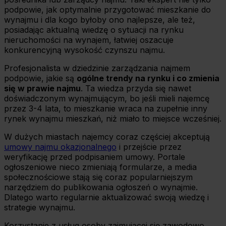
podpowie, jak optymalnie przygotować mieszkanie do
wynajmu i dla kogo byłoby ono najlepsze, ale też,
posiadając aktualną wiedzę o sytuacji na rynku
nieruchomości na wynajem, łatwiej oszacuje
konkurencyjną wysokość czynszu najmu.
Profesjonalista w dziedzinie zarządzania najmem
podpowie, jakie są
ogólne trendy na rynku i co zmienia
się w prawie najmu
. Ta wiedza przyda się nawet
doświadczonym wynajmującym, bo jeśli mieli najemcę
przez 3-4 lata, to mieszkanie wraca na zupełnie inny
rynek wynajmu mieszkań, niż miało to miejsce wcześniej.
W dużych miastach najemcy coraz częściej akceptują
umowy najmu okazjonalnego
i przejście przez
weryfikację przed podpisaniem umowy. Portale
ogłoszeniowe nieco zmieniają formularze, a media
społecznościowe stają się coraz popularniejszym
narzędziem do publikowania ogłoszeń o wynajmie.
Dlatego warto regularnie aktualizować swoją wiedzę i
strategie wynajmu.
Korzystanie z usług osoby zajmującej się zawodowo