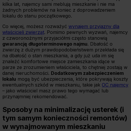
kilka lat, najemcy sami meblują mieszkanie i nie ma
żadnych problemów na koniec z doprowadzeniem
lokalu do stanu początkowego.
Co więcej, możesz rozważyć
wynajem przyjazny dla
właścicieli zwierząt
. Pomimo pewnych wyzwań, najemcy
z czworonożnymi przyjaciółmi często stanowią
gwarancję długoterminowego najmu
. Dbałość o
zwierzę z dużym prawdopodobieństwem przekłada się
na dbałość o stan mieszkania, a gdy już uda im się
znaleźć komfortowe miejsce zamieszkania idące w
parze ze zrozumieniem właściciela, to chętniej zostają w
danej nieruchomości.
Dodatkowym zabezpieczeniem
lokalu
mogą być ubezpieczenia, które pokrywają koszty
ewentualnych szkód w mieszkaniu, takie jak
OC najemcy
– jako właściciel masz prawo tego wymagać lub
przynajmniej rekomendować.
Sposoby na minimalizację usterek (i
tym samym konieczności remontów)
w wynajmowanym mieszkaniu