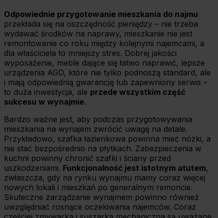
Odpowiednie przygotowanie mieszkania do najmu
przekłada się na oszczędność pieniędzy – nie trzeba
wydawać środków na naprawy, mieszkanie nie jest
remontowanie co roku między kolejnymi najemcami, a
dla właściciela to mniejszy stres. Dobrej jakości
wyposażenie, meble dające się łatwo naprawić, lepsze
urządzenia AGD, które nie tylko podnoszą standard, ale
i mają odpowiednią gwarancję lub zapewniony serwis –
to duża inwestycja, ale
przede wszystkim część
sukcesu w wynajmie
.
Bardzo ważne jest, aby podczas przygotowywania
mieszkania na wynajem zwrócić uwagę na detale.
Przykładowo, szafka łazienkowa powinna mieć nóżki, a
nie stać bezpośrednio na płytkach. Zabezpieczenia w
kuchni powinny chronić szafki i ściany przed
uszkodzeniami.
Funkcjonalność jest istotnym atutem
,
zwłaszcza, gdy na rynku wynajmu mamy coraz więcej
nowych lokali i mieszkań po generalnym remoncie.
Skuteczne zarządzanie wynajmem powinno również
uwzględniać rosnące oczekiwania najemców. Coraz
częściej zmywarka i suszarka mechaniczna są uważane