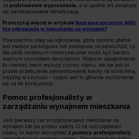
za
podstawowe wyposażenie
, a w upalne dni zwiększa
się zainteresowanie klimatyzacją.
Przeczytaj więcej w artykule
Naprawa sprzętów AGD:
kto odpowiada w mieszkaniu na wynajem?
Powszechne stają się ogłoszenia, gdzie osobno płatne
jest miejsce parkingowe lub postojowe na samochód, co
dla osób mobilnych motoryzacyjnie może być bardzo
ważnym czynnikiem decyzyjnym. Większe udogodnienia
to również nieco wyższy czynsz najmu, ale nie jest to
proste przeliczenie zainwestowanej kwoty na konkretną
zwyżkę w czynszu – często jest to głównie wyróżnienie
się na tle konkurencji.
Pomoc profesjonalisty w
zarządzaniu wynajmem mieszkania
Jeśli pierwszy raz przygotowujesz mieszkanie na
wynajem lub po prostu zależy Ci na oszczędności
czasu, to warto skorzystać
z pomocy profesjonalisty
,
pośrednika lub zarządcy najmu. Taki ekspert nie tylko