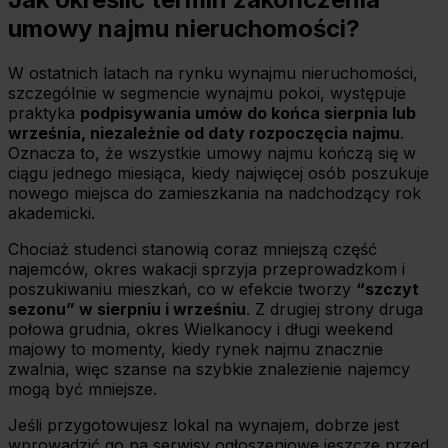
umowy najmu nieruchomości?
W ostatnich latach na rynku wynajmu nieruchomości,
szczególnie w segmencie wynajmu pokoi, występuje
praktyka
podpisywania umów do końca sierpnia lub
września, niezależnie od daty rozpoczęcia najmu
.
Oznacza to, że wszystkie umowy najmu kończą się w
ciągu jednego miesiąca, kiedy najwięcej osób poszukuje
nowego miejsca do zamieszkania na nadchodzący rok
akademicki.
Chociaż studenci stanowią coraz mniejszą część
najemców, okres wakacji sprzyja przeprowadzkom i
poszukiwaniu mieszkań, co w efekcie tworzy
“szczyt
sezonu” w sierpniu i wrześniu
. Z drugiej strony druga
połowa grudnia, okres Wielkanocy i długi weekend
majowy to momenty, kiedy rynek najmu znacznie
zwalnia, więc szanse na szybkie znalezienie najemcy
mogą być mniejsze.
Jeśli przygotowujesz lokal na wynajem, dobrze jest
wprowadzić go na serwisy ogłoszeniowe jeszcze przed