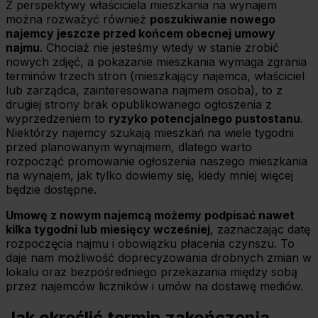
Z perspektywy właściciela mieszkania na wynajem
można rozważyć również
poszukiwanie nowego
najemcy jeszcze przed końcem obecnej umowy
najmu
. Chociaż nie jesteśmy wtedy w stanie zrobić
nowych zdjęć, a pokazanie mieszkania wymaga zgrania
terminów trzech stron (mieszkający najemca, właściciel
lub zarządca, zainteresowana najmem osoba), to z
drugiej strony brak opublikowanego ogłoszenia z
wyprzedzeniem to
ryzyko potencjalnego pustostanu
.
Niektórzy najemcy szukają mieszkań na wiele tygodni
przed planowanym wynajmem, dlatego warto
rozpocząć promowanie ogłoszenia naszego mieszkania
na wynajem, jak tylko dowiemy się, kiedy mniej więcej
będzie dostępne.
Umowę z nowym najemcą możemy podpisać nawet
kilka tygodni lub miesięcy wcześniej
, zaznaczając datę
rozpoczęcia najmu i obowiązku płacenia czynszu. To
daje nam możliwość doprecyzowania drobnych zmian w
lokalu oraz bezpośredniego przekazania między sobą
przez najemców liczników i umów na dostawę mediów.
Jak określić termin zakończenia