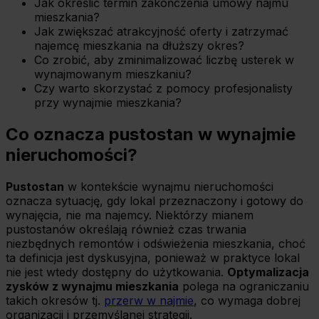
Jak określić termin zakończenia umowy najmu
mieszkania?
Jak zwiększać atrakcyjność oferty i zatrzymać
najemcę mieszkania na dłuższy okres?
Co zrobić, aby zminimalizować liczbę usterek w
wynajmowanym mieszkaniu?
Czy warto skorzystać z pomocy profesjonalisty
przy wynajmie mieszkania?
Co oznacza pustostan w wynajmie
nieruchomości?
Pustostan
w kontekście wynajmu nieruchomości
oznacza sytuację, gdy lokal przeznaczony i gotowy do
wynajęcia, nie ma najemcy. Niektórzy mianem
pustostanów określają również czas trwania
niezbędnych remontów i odświeżenia mieszkania, choć
ta definicja jest dyskusyjna, ponieważ w praktyce lokal
nie jest wtedy dostępny do użytkowania.
Optymalizacja
zysków z wynajmu mieszkania
polega na ograniczaniu
takich okresów tj.
przerw w najmie
, co wymaga dobrej
organizacji i przemyślanej strategii.