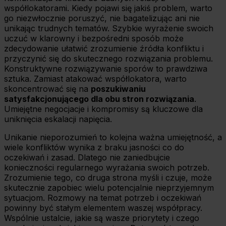
współlokatorami. Kiedy pojawi się jakiś problem, warto
go niezwłocznie poruszyć, nie bagatelizując ani nie
unikając trudnych tematów. Szybkie wyrażenie swoich
uczuć w klarowny i bezpośredni sposób może
zdecydowanie ułatwić zrozumienie źródła konfliktu i
przyczynić się do skutecznego rozwiązania problemu.
Konstruktywne rozwiązywanie sporów to prawdziwa
sztuka. Zamiast atakować współlokatora, warto
skoncentrować się na
poszukiwaniu
satysfakcjonującego dla obu stron rozwiązania
.
Umiejętne negocjacje i kompromisy są kluczowe dla
uniknięcia eskalacji napięcia.
Unikanie nieporozumień to kolejna ważna umiejętność, a
wiele konfliktów wynika z braku jasności co do
oczekiwań i zasad. Dlatego nie zaniedbujcie
konieczności regularnego wyrażania swoich potrzeb.
Zrozumienie tego, co druga strona myśli i czuje, może
skutecznie zapobiec wielu potencjalnie nieprzyjemnym
sytuacjom. Rozmowy na temat potrzeb i oczekiwań
powinny być stałym elementem waszej współpracy.
Wspólnie ustalcie, jakie są wasze priorytety i czego