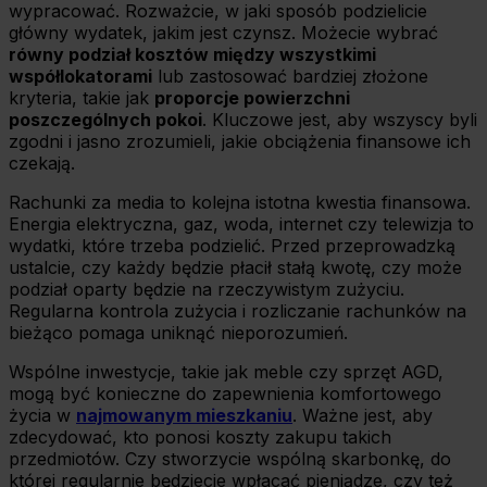
wypracować. Rozważcie, w jaki sposób podzielicie
główny wydatek, jakim jest czynsz. Możecie wybrać
równy podział kosztów między wszystkimi
współlokatorami
lub zastosować bardziej złożone
kryteria, takie jak
proporcje powierzchni
poszczególnych pokoi
. Kluczowe jest, aby wszyscy byli
zgodni i jasno zrozumieli, jakie obciążenia finansowe ich
czekają.
Rachunki za media to kolejna istotna kwestia finansowa.
Energia elektryczna, gaz, woda, internet czy telewizja to
wydatki, które trzeba podzielić. Przed przeprowadzką
ustalcie, czy każdy będzie płacił stałą kwotę, czy może
podział oparty będzie na rzeczywistym zużyciu.
Regularna kontrola zużycia i rozliczanie rachunków na
bieżąco pomaga uniknąć nieporozumień.
Wspólne inwestycje, takie jak meble czy sprzęt AGD,
mogą być konieczne do zapewnienia komfortowego
życia w
najmowanym mieszkaniu
. Ważne jest, aby
zdecydować, kto ponosi koszty zakupu takich
przedmiotów. Czy stworzycie wspólną skarbonkę, do
której regularnie będziecie wpłacać pieniądze, czy też