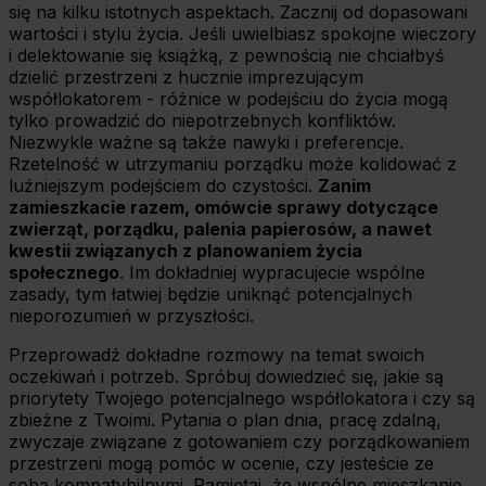
się na kilku istotnych aspektach. Zacznij od dopasowani
wartości i stylu życia. Jeśli uwielbiasz spokojne wieczory
i delektowanie się książką, z pewnością nie chciałbyś
dzielić przestrzeni z hucznie imprezującym
współlokatorem - różnice w podejściu do życia mogą
tylko prowadzić do niepotrzebnych konfliktów.
Niezwykle ważne są także nawyki i preferencje.
Rzetelność w utrzymaniu porządku może kolidować z
luźniejszym podejściem do czystości.
Zanim
zamieszkacie razem, omówcie sprawy dotyczące
zwierząt, porządku, palenia papierosów, a nawet
kwestii związanych z planowaniem życia
społecznego
. Im dokładniej wypracujecie wspólne
zasady, tym łatwiej będzie uniknąć potencjalnych
nieporozumień w przyszłości.
Przeprowadź dokładne rozmowy na temat swoich
oczekiwań i potrzeb. Spróbuj dowiedzieć się, jakie są
priorytety Twojego potencjalnego współlokatora i czy są
zbieżne z Twoimi. Pytania o plan dnia, pracę zdalną,
zwyczaje związane z gotowaniem czy porządkowaniem
przestrzeni mogą pomóc w ocenie, czy jesteście ze
sobą kompatybilnymi. Pamiętaj, że wspólne mieszkanie