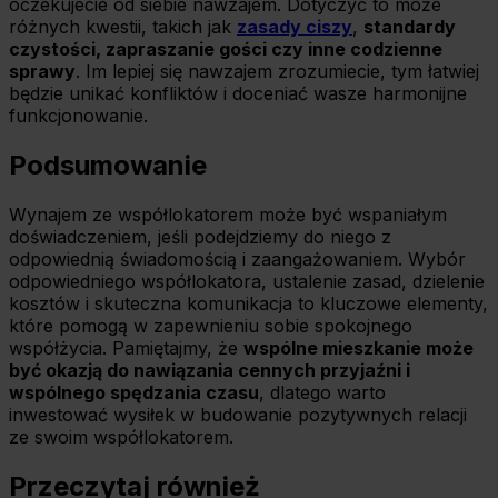
oczekujecie od siebie nawzajem. Dotyczyć to może
różnych kwestii, takich jak
zasady ciszy
,
standardy
czystości, zapraszanie gości czy inne codzienne
sprawy
. Im lepiej się nawzajem zrozumiecie, tym łatwiej
będzie unikać konfliktów i doceniać wasze harmonijne
funkcjonowanie.
Podsumowanie
Wynajem ze współlokatorem może być wspaniałym
doświadczeniem, jeśli podejdziemy do niego z
odpowiednią świadomością i zaangażowaniem. Wybór
odpowiedniego współlokatora, ustalenie zasad, dzielenie
kosztów i skuteczna komunikacja to kluczowe elementy,
które pomogą w zapewnieniu sobie spokojnego
współżycia. Pamiętajmy, że
wspólne mieszkanie może
być okazją do nawiązania cennych przyjaźni i
wspólnego spędzania czasu
, dlatego warto
inwestować wysiłek w budowanie pozytywnych relacji
ze swoim współlokatorem.
Przeczytaj również